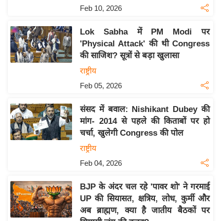
Feb 10, 2026
इ
म
Lok Sabha में PM Modi पर
ई
'Physical Attack' की थी Congress
-
की साजिश? सूत्रों से बड़ा खुलासा
पे
राष्ट्रीय
प
Feb 05, 2026
र
मि
संसद में बवाल: Nishikant Dubey की
सा
मांग- 2014 से पहले की किताबों पर हो
ल
चर्चा, खुलेगी Congress की पोल
राष्ट्रीय
बे
Feb 04, 2026
मि
सा
BJP के अंदर चल रहे 'पावर शो' ने गरमाई
ल
UP की सियासत, क्षत्रिय, लोध, कुर्मी और
अब ब्राह्मण, क्या है जातीय बैठकों पर
श