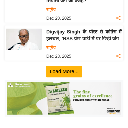
सियासी जंग की वजह?
ख्सि
य
राष्ट्रीय
त
Dec 29, 2025
यं
Digvijay Singh के पोस्ट से कांग्रेस में
ग
हलचल, 'RSS प्रेम' पार्टी में पर छिड़ी जंग
इं
राष्ट्रीय
डि
या
Dec 28, 2025
सा
Load More...
हि
त्य
ज
ग
त
ऑ
टो
व