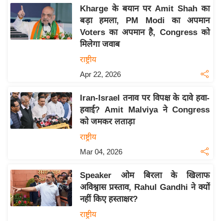
य
Kharge के बयान पर Amit Shah का
ब
बड़ा हमला, PM Modi का अपमान
ज
Voters का अपमान है, Congress को
ट
मिलेगा जवाब
खे
राष्ट्रीय
ल
Apr 22, 2026
क्रि
Iran-Israel तनाव पर विपक्ष के दावे हवा-
के
हवाई? Amit Malviya ने Congress
ट
को जमकर लताड़ा
I
राष्ट्रीय
P
Mar 04, 2026
L
2
Speaker ओम बिरला के खिलाफ
0
अविश्वास प्रस्ताव, Rahul Gandhi ने क्यों
2
नहीं किए हस्ताक्षर?
6
राष्ट्रीय
क्रा