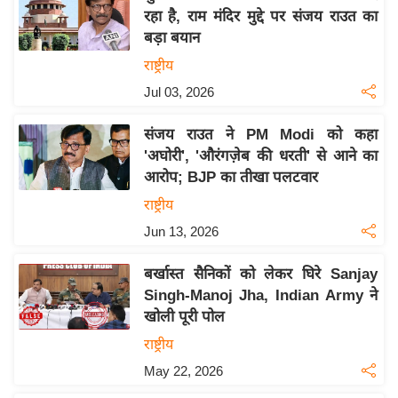
रहा है, राम मंदिर मुद्दे पर संजय राउत का
य
बड़ा बयान
बि
राष्ट्रीय
ज़
Jul 03, 2026
ने
स
संजय राउत ने PM Modi को कहा
उ
'अघोरी', 'औरंगज़ेब की धरती' से आने का
द्यो
आरोप; BJP का तीखा पलटवार
ग
राष्ट्रीय
ज
Jun 13, 2026
ग
त
बर्खास्त सैनिकों को लेकर घिरे Sanjay
वि
Singh-Manoj Jha, Indian Army ने
शे
खोली पूरी पोल
ष
राष्ट्रीय
ज्ञ
May 22, 2026
रा