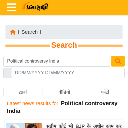
|
Search
|
ता
Search
ज़ा
ख
ब
र
रा
ष्ट्री
ख़बरें
वीडियो
फोटो
य
Political controversy
Latest
news results for
अं
India
त
र्रा
सुप्रीम कोर्ट भी BJP के अधीन काम कर
ष्ट्री