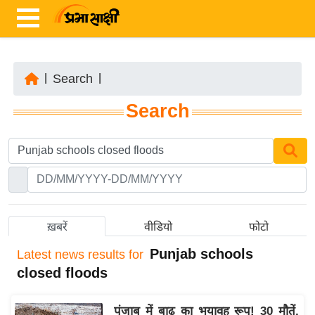
|
Search
|
ता
Search
ज़ा
ख
ब
र
रा
ष्ट्री
ख़बरें
वीडियो
फोटो
य
Punjab schools
Latest
news results for
अं
closed floods
त
र्रा
पंजाब में बाढ़ का भयावह रूप! 30 मौतें,
ष्ट्री