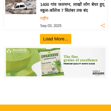
1400 गांव जलमग्न, लाखों लोग बेघर हुए,
य
स्कूल-कॉलेज 7 सितंबर तक बंद
बि
राष्ट्रीय
ज़
Sep 03, 2025
ने
स
Load More...
उ
द्यो
ग
ज
ग
त
वि
शे
ष
ज्ञ
रा