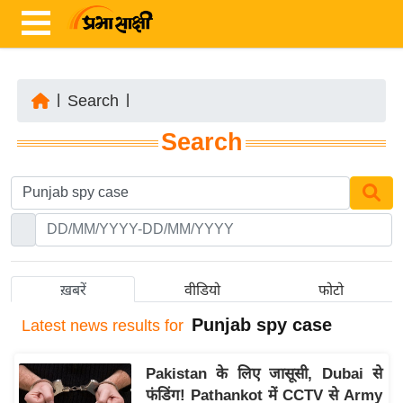
|
Search
|
ता
Search
ज़ा
ख
ब
र
रा
ष्ट्री
ख़बरें
वीडियो
फोटो
य
Punjab spy case
Latest
news results for
अं
त
Pakistan के लिए जासूसी, Dubai से
र्रा
फंडिंग! Pathankot में CCTV से Army
ष्ट्री