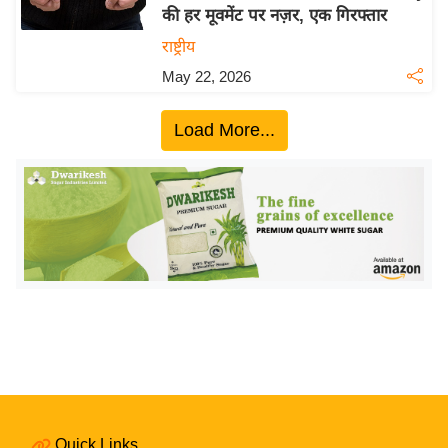
की हर मूवमेंट पर नज़र, एक गिरफ्तार
य
राष्ट्रीय
बि
May 22, 2026
ज़
ने
Load More...
स
उ
द्यो
ग
ज
ग
त
वि
शे
ष
ज्ञ
रा
Quick Links