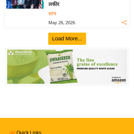
य
लकीर
ब
स्तंभ
ज
May 26, 2026
ट
खे
Load More...
ल
क्रि
के
ट
I
P
L
2
0
2
6
Quick Links
क्रा