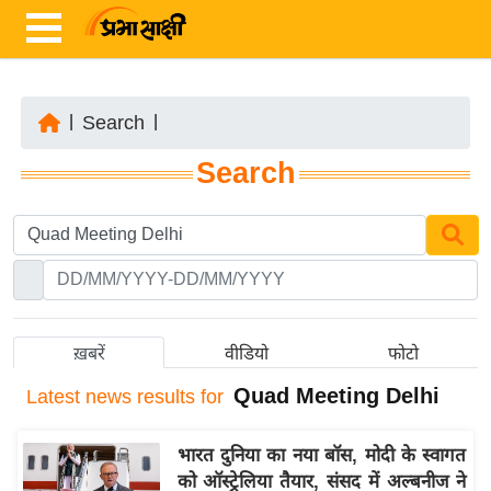
|
Search
|
ता
Search
ज़ा
ख
ब
र
रा
ष्ट्री
ख़बरें
वीडियो
फोटो
य
Quad Meeting Delhi
Latest
news results for
अं
त
भारत दुनिया का नया बॉस, मोदी के स्वागत
र्रा
को ऑस्ट्रेलिया तैयार, संसद में अल्बनीज ने
ष्ट्री