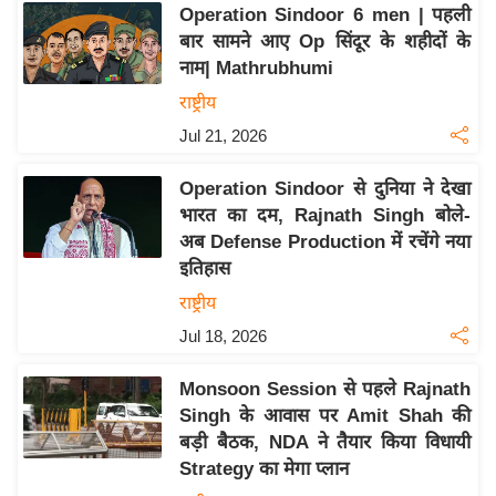
Operation Sindoor 6 men | पहली
इ
बार सामने आए Op सिंदूर के शहीदों के
म
नाम| Mathrubhumi
ई
राष्ट्रीय
-
Jul 21, 2026
पे
प
Operation Sindoor से दुनिया ने देखा
र
भारत का दम, Rajnath Singh बोले-
मि
अब Defense Production में रचेंगे नया
सा
इतिहास
ल
राष्ट्रीय
Jul 18, 2026
बे
मि
Monsoon Session से पहले Rajnath
सा
Singh के आवास पर Amit Shah की
ल
बड़ी बैठक, NDA ने तैयार किया विधायी
Strategy का मेगा प्लान
श