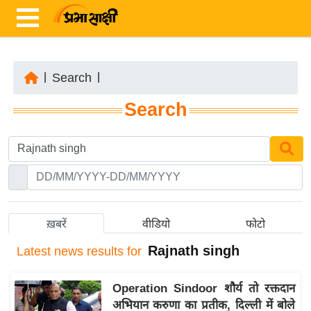
|
Search
|
ता
Search
ज़ा
ख
ब
र
रा
ष्ट्री
ख़बरें
वीडियो
फोटो
य
Rajnath singh
Latest
news results for
अं
त
Operation Sindoor शौर्य तो रक्तदान
र्रा
अभियान करुणा का प्रतीक, दिल्ली में बोले
ष्ट्री