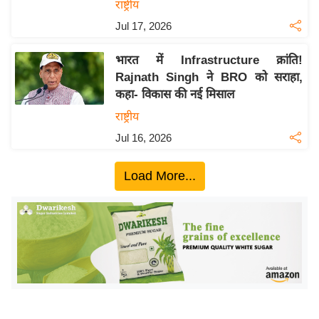
ख्सि
राष्ट्रीय
य
Jul 17, 2026
त
भारत में Infrastructure क्रांति!
यं
Rajnath Singh ने BRO को सराहा,
ग
कहा- विकास की नई मिसाल
इं
राष्ट्रीय
डि
या
Jul 16, 2026
सा
Load More...
हि
त्य
ज
ग
त
ऑ
टो
व