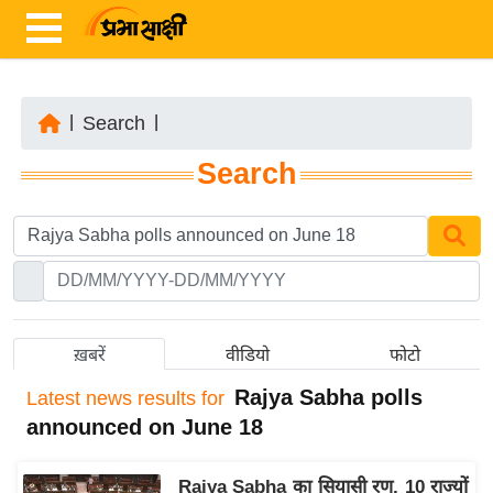
|
Search
|
ता
Search
ज़ा
ख
ब
र
रा
ष्ट्री
ख़बरें
वीडियो
फोटो
य
Rajya Sabha polls
Latest
news results for
अं
announced on June 18
त
र्रा
Rajya Sabha का सियासी रण, 10 राज्यों
ष्ट्री