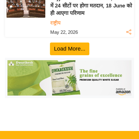
में 24 सीटों पर होगा मतदान, 18 June को
य
ही आएगा परिणाम
बि
राष्ट्रीय
ज़
May 22, 2026
ने
स
Load More...
उ
द्यो
ग
ज
ग
त
वि
शे
ष
ज्ञ
रा