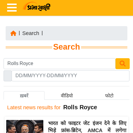
|
Search
|
ता
Search
ज़ा
ख
ब
र
रा
ष्ट्री
ख़बरें
वीडियो
फोटो
य
Rolls Royce
Latest
news results for
अं
त
भारत को फाइटर जेट इंजन देने के लिए
र्रा
भिड़े फ्रांस-ब्रिटेन, AMCA में लगेगा
ष्ट्री