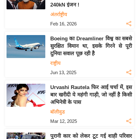
240kN इंजन !
य
अंतर्राष्ट्रीय
बि
Feb 16, 2026
ज़
ने
Boeing का Dreamliner विश्व का सबसे
स
सुरक्षित विमान था, इसके गिरने से पूरी
उ
दुनिया सवाल पूछ रही है
द्यो
राष्ट्रीय
ग
Jun 13, 2025
ज
ग
Urvashi Rautela फिर आई चर्चा में, इस
त
बार खरीदी ये महंगी गाड़ी, जो नहीं है किसी
वि
अभिनेत्री के पास
शे
बॉलीवुड
ष
Mar 12, 2025
ज्ञ
रा
पुरानी कार को लेकर टूट गई शाही परिवार