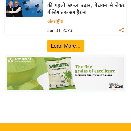
की पहली सफल उड़ान, पेंटागन से लेकर
य
बीजिंग तक सब हैरान!
बि
अंतर्राष्ट्रीय
ज़
Jun 04, 2026
ने
स
Load More...
उ
द्यो
ग
ज
ग
त
वि
शे
ष
ज्ञ
रा