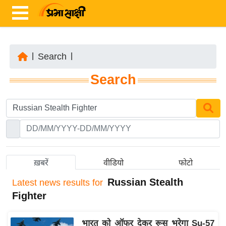
|
Search
|
ता
Search
ज़ा
ख
ब
र
रा
ष्ट्री
ख़बरें
वीडियो
फोटो
य
Russian Stealth
Latest
news results for
अं
Fighter
त
र्रा
भारत को ऑफर देकर रूस भरेगा Su-57
ष्ट्री