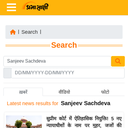
|
Search
|
ता
Search
ज़ा
ख
ब
र
रा
ष्ट्री
ख़बरें
वीडियो
फोटो
य
Sanjeev Sachdeva
Latest
news results for
अं
त
सुप्रीम कोर्ट में ऐतिहासिक नियुक्ति! 5 नए
र्रा
न्यायाधीशों के नाम पर मुहर, जजों की
ष्ट्री