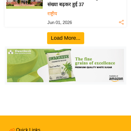
संख्या बढ़कर हुई 37
य
राष्ट्रीय
बि
Jun 01, 2026
ज़
ने
Load More...
स
उ
द्यो
ग
ज
ग
त
वि
शे
ष
ज्ञ
रा
Quick Links