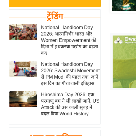
बजट
Hindi
खेल
News
ट्रेंडिंग
क्रिकेट
Hindi
National Handloom Day
IPL
2026: आत्मनिर्भर भारत और
Videos
2026
Women Empowerment की
क्राइम
दिशा में हथकरघा उद्योग का बढ़ता
कद
ई-पेपर
National Handloom Day
मिसाल बेमिसाल
2026: Swadeshi Movement
शख्सियत
से PM Modi की पहल तक, जानें
यंग इंडिया
इस दिन का गौरवशाली इतिहास
साहित्य जगत
Hiroshima Day 2026: एक
परमाणु बम ने ली लाखों जानें, US
ऑटो वर्ल्ड
Attack की उस काली सुबह ने
न्यूज ब्रीफ
बदल दिया World History
मनोरंजन जगत
बॉलीवुड