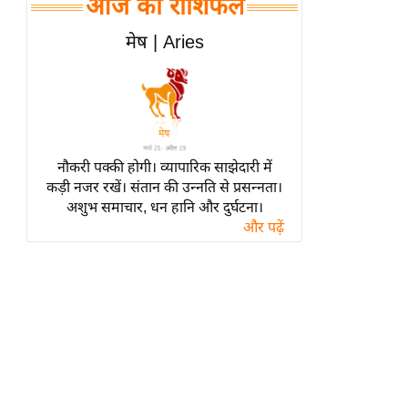
आज का राशिफल
हॉलीवुड
फिल्म समीक्षा
मेष | Aries
Breaking
News
लाइफस्टाइल
टेक्नॉलॉजी
नौकरी पक्की होगी। व्यापारिक साझेदारी में
ब्यूटी/फैशन
कड़ी नजर रखें। संतान की उन्नति से प्रसन्नता।
घरेलू नुस्खे
अशुभ समाचार, धन हानि और दुर्घटना।
और पढ़ें
पर्यटन स्थल
फिटनेस मंत्रा
रिलेशनशिप
राजनीति
विश्लेषण
समसामयिक
मातृभूमि