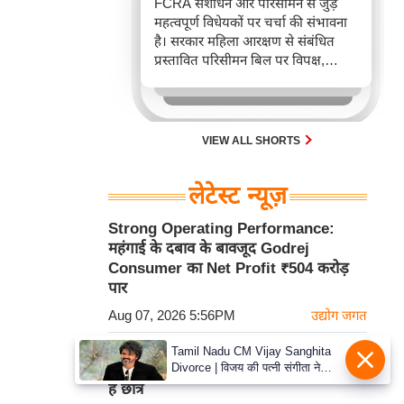
FCRA संशोधन और परिसीमन से जुड़े
महत्वपूर्ण विधेयकों पर चर्चा की संभावना
है। सरकार महिला आरक्षण से संबंधित
प्रस्तावित परिसीमन बिल पर विपक्ष,
खासकर राहुल गांधी और 'इंडिया' गठबंधन
का समर्थन जुटाने की कोशिश कर रही है,
जिससे आगामी संसदीय सत्र में अहम
राजनीतिक टकराव अपेक्षित है।
VIEW ALL SHORTS
लेटेस्ट न्यूज़
Strong Operating Performance:
महंगाई के दबाव के बावजूद Godrej
Consumer का Net Profit ₹504 करोड़
पार
Aug 07, 2026 5:56PM
उद्योग जगत
NHRC ने MP Government से मांगी
Tamil Nadu CM Vijay Sanghita
Divorce | विजय की पत्नी संगीता ने
रिपोर्ट, विदिशा में बेतवा नदी पार कर स्कूल जाते
वापस ली तलाक की अर्जी, कोर्ट ने मामले
हैं छात्र
को किया निपटाया