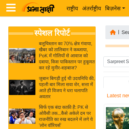
राष्ट्रीय
अंतर्राष्ट्रीय
बिज़नेस
Latest
ता
स्पेशल रिपोर्ट
News
|
Se
ज़ा
in
ख
बलूचिस्तान का 70% क्षेत्र गंवाया,
Hindi
खैबर को तालिबान ने कब्जाया,
ब
PoK में गोलियों से आवाज को
र
दबाया, किस पाकिस्तान पर हुकूमत
Hindi
कर रहे मुनीर-शहबाज?
राष्ट्रीय
News
अंतर्राष्ट्रीय
जुबान बिगड़ी हुई थी उदयनिधि की,
Live
पहली बार मिला सवा शेर, सत्ता में
बिज़नेस
आते ही विजय ने धरा थलापति
Latest
ne
उद्योग
अवतार
Breaking
जगत
News in
सिर्फ एक बंदा काफ़ी है: PK से
विशेषज्ञ
ओवैसी तक...कैसे अकेले दम पर
Hindi
राजनीति का रुख बदलने में लगे ये
राय
'लोन वॉरियर्स'