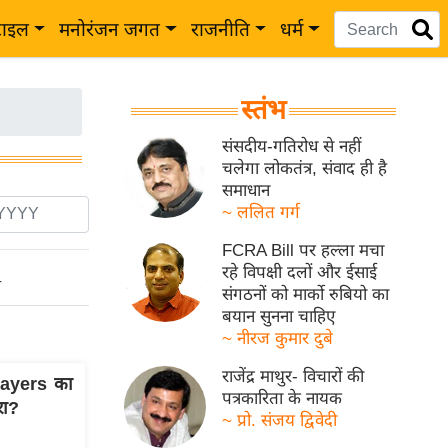
टाइल
मनोरंजन जगत
राजनीति
धर्म
स्तंभ
संसदीय-गतिरोध से नहीं
चलेगा लोकतंत्र, संवाद ही है
समाधान
~ ललित गर्ग
FCRA Bill पर हल्ला मचा
रहे विपक्षी दलों और ईसाई
ो
संगठनों को मार्को रुबियो का
बयान सुनना चाहिए
~ नीरज कुमार दुबे
राजेंद्र माथुर- विचारों की
layers का
पत्रकारिता के नायक
रा?
~ प्रो. संजय द्विवेदी