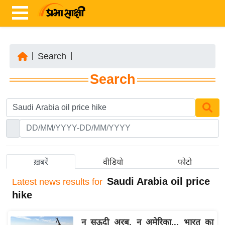
|
Search
|
ता
Search
ज़ा
ख
ब
र
रा
ष्ट्री
ख़बरें
वीडियो
फोटो
य
Saudi Arabia oil price
Latest
news results for
अं
hike
त
र्रा
न सऊदी अरब, न अमेरिका... भारत का
ष्ट्री