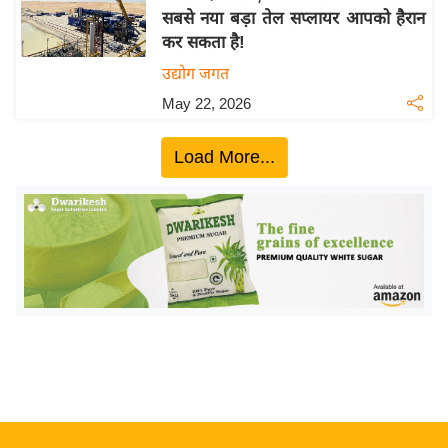
सबसे नया बड़ा तेल सप्लायर आपको हैरान
य
कर सकता है!
बि
उद्योग जगत
ज़
May 22, 2026
ने
स
Load More...
उ
द्यो
ग
ज
ग
त
वि
शे
ष
ज्ञ
रा