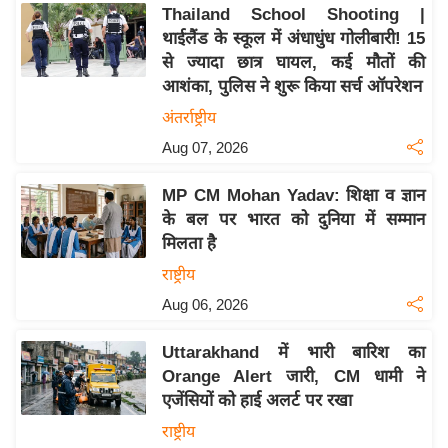
य
Thailand School Shooting |
ब
थाईलैंड के स्कूल में अंधाधुंध गोलीबारी! 15
ज
से ज्यादा छात्र घायल, कई मौतों की
आशंका, पुलिस ने शुरू किया सर्च ऑपरेशन
ट
अंतर्राष्ट्रीय
खे
ल
Aug 07, 2026
क्रि
MP CM Mohan Yadav: शिक्षा व ज्ञान
के
के बल पर भारत को दुनिया में सम्मान
ट
मिलता है
I
राष्ट्रीय
P
Aug 06, 2026
L
2
Uttarakhand में भारी बारिश का
0
Orange Alert जारी, CM धामी ने
2
एजेंसियों को हाई अलर्ट पर रखा
6
राष्ट्रीय
क्रा