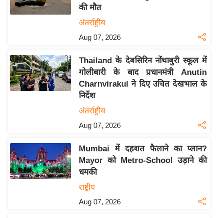
की मौत
य
अंतर्राष्ट्रीय
बि
Aug 07, 2026
ज़
ने
Thailand के देबसिरिन नोंथाबुरी स्कूल में
स
गोलीबारी के बाद प्रधानमंत्री Anutin
उ
Charnvirakul ने दिए उचित देखभाल के
द्यो
निर्देश
ग
अंतर्राष्ट्रीय
ज
Aug 07, 2026
ग
त
Mumbai में दहशत फैलाने का प्लान?
वि
Mayor को Metro-School उड़ाने की
शे
धमकी
ष
राष्ट्रीय
ज्ञ
Aug 07, 2026
रा