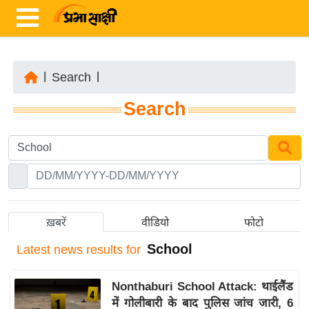
|
Search
|
ता
Search
ज़ा
ख
ब
र
रा
ष्ट्री
ख़बरें
वीडियो
फोटो
य
School
Latest
news results for
अं
त
Nonthaburi School Attack: थाईलैंड
र्रा
में गोलीबारी के बाद पुलिस जांच जारी, 6
ष्ट्री