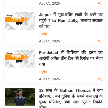
Aug 05, 2026
इ
म
Jaipur में मूक-बधिर छात्रों के धरने पर
ई
पहुंचे Tika Ram Jully, भाजपा सरकार
-
को घेरा
पे
राष्ट्रीय
प
Aug 05, 2026
र
मि
Faridabad में शिक्षिका की हत्या का
सा
आरोपी अमित तीन दिन की रिमांड पर भेजा
गया
ल
राष्ट्रीय
बे
Aug 05, 2026
मि
सा
18 साल के Nathan Thomas ने रचा
ल
इतिहास... बने दुनिया के सबसे कम उम्र के
पुरुष प्रोफेसर, 306 साल पुराना रिकॉर्ड
श
तोड़ा