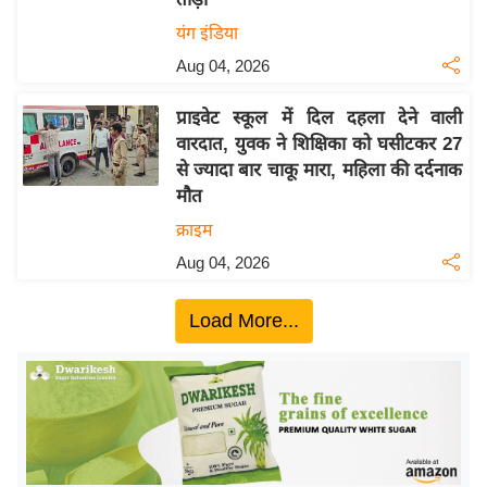
ख्सि
यंग इंडिया
य
त
Aug 04, 2026
यं
प्राइवेट स्कूल में दिल दहला देने वाली
ग
वारदात, युवक ने शिक्षिका को घसीटकर 27
इं
से ज्यादा बार चाकू मारा, महिला की दर्दनाक
डि
मौत
या
क्राइम
सा
Aug 04, 2026
हि
त्य
Load More...
ज
ग
त
ऑ
टो
व