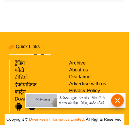
र्ल्ड
न्यू
ज
ब्री
फ
म
Quick Links
नो
रं
ट्रेंडिंग
Archive
ज
About us
फोटो
न
Disclaimer
वीडियो
ज
Advertise with us
इंफ़ोग्राफ़िक
ग
Privacy Policy
कार्टून
त
RSS
डिजिटल सुरक्षा पर जोर: MeitY ने
Download App
Meta को दिया निर्देश, कंटेंट मॉडरेशन
Our Team
बॉ
मजबूत करे
ली
Copyright ©
Dwarikesh Informatics Limited.
All Rights Reserved.
वु