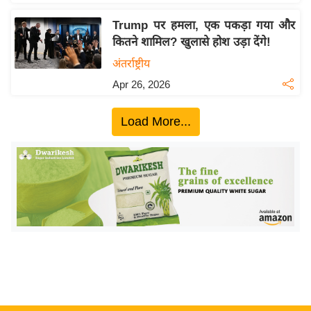
ख्सि
य
Trump पर हमला, एक पकड़ा गया और
त
कितने शामिल? खुलासे होश उड़ा देंगे!
यं
अंतर्राष्ट्रीय
ग
Apr 26, 2026
इं
डि
Load More...
या
सा
हि
त्य
ज
ग
त
ऑ
टो
व