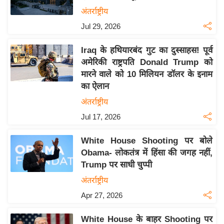
य
अंतर्राष्ट्रीय
बि
Jul 29, 2026
ज़
Iraq के हथियारबंद गुट का दुस्साहस! पूर्व
ने
अमेरिकी राष्ट्रपति Donald Trump को
स
मारने वाले को 10 मिलियन डॉलर के इनाम
उ
का ऐलान
द्यो
अंतर्राष्ट्रीय
ग
Jul 17, 2026
ज
ग
White House Shooting पर बोले
त
Obama- लोकतंत्र में हिंसा की जगह नहीं,
वि
Trump पर साधी चुप्पी
शे
अंतर्राष्ट्रीय
ष
Apr 27, 2026
ज्ञ
रा
White House के बाहर Shooting पर