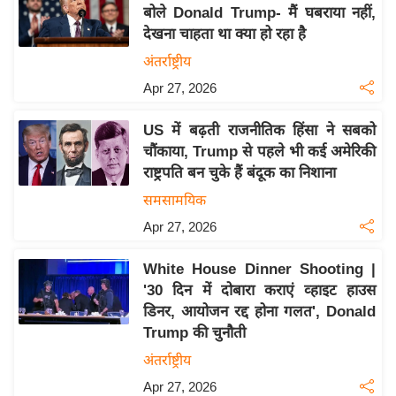
य
बोले Donald Trump- मैं घबराया नहीं,
ब
देखना चाहता था क्या हो रहा है
ज
अंतर्राष्ट्रीय
ट
Apr 27, 2026
खे
ल
US में बढ़ती राजनीतिक हिंसा ने सबको
चौंकाया, Trump से पहले भी कई अमेरिकी
क्रि
राष्ट्रपति बन चुके हैं बंदूक का निशाना
के
समसामयिक
ट
Apr 27, 2026
I
P
White House Dinner Shooting |
L
'30 दिन में दोबारा कराएं व्हाइट हाउस
2
डिनर, आयोजन रद्द होना गलत', Donald
0
Trump की चुनौती
2
अंतर्राष्ट्रीय
6
Apr 27, 2026
क्रा