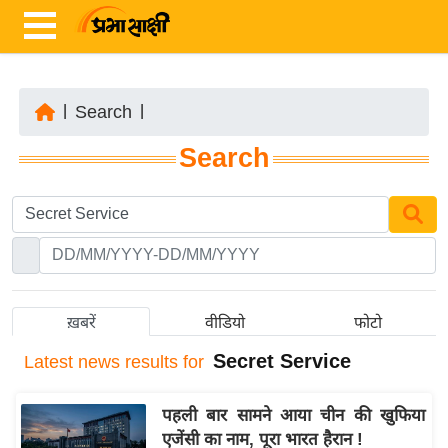
|
Search
|
ता
Search
ज़ा
ख
ब
र
रा
ष्ट्री
ख़बरें
वीडियो
फोटो
य
Secret Service
Latest
news results for
अं
त
पहली बार सामने आया चीन की खुफिया
र्रा
एजेंसी का नाम, पूरा भारत हैरान !
ष्ट्री