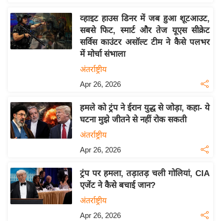
इ
व्हाइट हाउस डिनर में जब हुआ शूटआउट,
म
सबसे फिट, स्मार्ट और तेज यूएस सीक्रेट
ई
सर्विस काउंटर असॉल्ट टीम ने कैसे पलभर
-
में मोर्चा संभाला
पे
अंतर्राष्ट्रीय
प
Apr 26, 2026
र
मि
हमले को ट्रंप ने ईरान युद्ध से जोड़ा, कहा- ये
सा
घटना मुझे जीतने से नहीं रोक सकती
ल
अंतर्राष्ट्रीय
Apr 26, 2026
बे
मि
ट्रंप पर हमला, तड़ातड़ चली गोलियां, CIA
सा
एजेंट ने कैसे बचाई जान?
ल
अंतर्राष्ट्रीय
श
Apr 26, 2026