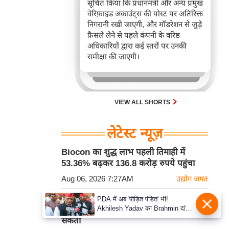
सूचित किया कि प्रधानमंत्री और अन्य प्रमुख
वेरिफ़ाइड अकाउंट्स की पोस्ट पर अतिरिक्त
निगरानी रखी जाएगी, और मॉडरेशन से जुड़े
फ़ैसले लेने से पहले कंपनी के वरिष्ठ
अधिकारियों द्वारा कई स्तरों पर उनकी
समीक्षा की जाएगी।
VIEW ALL SHORTS
लेटेस्ट न्यूज़
Biocon का शुद्ध लाभ पहली तिमाही में
53.36% बढ़कर 136.8 करोड़ रुपये पहुंचा
Aug 06, 2026 7:27AM
उद्योग जगत
DK Shivakumar ने साधा निशाना: हिंदू धर्म
PDA में अब 'पीड़ित पंडित' भी!
Akhilesh Yadav का Brahmin दांव,
पर कोई राजनीतिक दल एकाधिकार नहीं जमा
बोले- Krishna-Sudama की दोस्ती
सकता
पुरानी