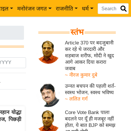
टाइल
मनोरंजन जगत
राजनीति
धर्म
स्तंभ
Article 370 पर बदजुबानी
कर रहे थे जरदारी और
शहबाज शरीफ, मोदी ने खुद
आगे आकर दिया करारा
जवाब
~ नीरज कुमार दुबे
ो
उन्नत बचपन की पहली शर्त-
स्वस्थ भोजन, स्वस्थ भविष्य
~ ललित गर्ग
ान योद्धा
Core Vote Bank पाला
बदलने पर यूँ ही मजबूर नहीं
ाज, पिछड़ी
होता, ये बात BJP को समझ