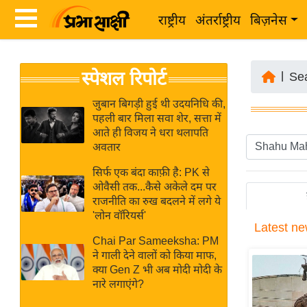
राष्ट्रीय
अंतर्राष्ट्रीय
बिज़नेस
Latest
ता
स्पेशल रिपोर्ट
News
|
Se
ज़ा
in
ख
जुबान बिगड़ी हुई थी उदयनिधि की,
Hindi
पहली बार मिला सवा शेर, सत्ता में
ब
आते ही विजय ने धरा थलापति
र
अवतार
Hindi
राष्ट्रीय
सिर्फ एक बंदा काफ़ी है: PK से
News
अंतर्राष्ट्रीय
ओवैसी तक...कैसे अकेले दम पर
Live
राजनीति का रुख बदलने में लगे ये
बिज़नेस
'लोन वॉरियर्स'
Latest
ne
उद्योग
Breaking
Chai Par Sameeksha: PM
जगत
News in
ने गाली देने वालों को किया माफ,
विशेषज्ञ
क्या Gen Z भी अब मोदी मोदी के
Hindi
नारे लगाएंगे?
राय