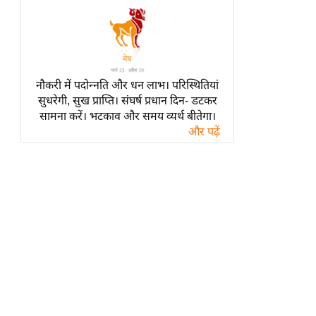
हॉलीवुड
फिल्म समीक्षा
Breaking
News
नौकरी में पदोन्नति और धन लाभ। परिस्थितियां
लाइफस्टाइल
सुधरेगी, सुख प्राप्ति। संघर्ष प्रधान दिन- डटकर
टेक्नॉलॉजी
सामना करें। भटकाव और समय व्यर्थ बीतेगा।
और पढ़ें
ब्यूटी/फैशन
घरेलू नुस्खे
पर्यटन स्थल
फिटनेस मंत्रा
रिलेशनशिप
राजनीति
विश्लेषण
समसामयिक
मातृभूमि