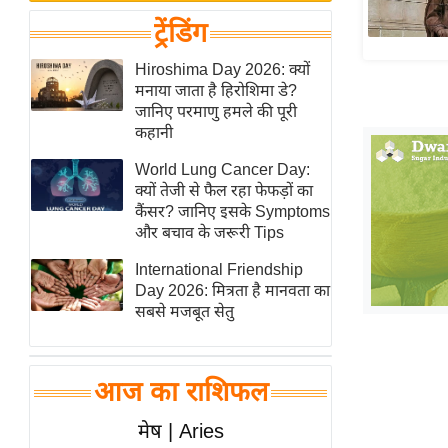
बजट
Hindi
ट्रेंडिंग
खेल
News
क्रिकेट
Hiroshima Day 2026: क्यों
Hindi
मनाया जाता है हिरोशिमा डे?
IPL
जानिए परमाणु हमले की पूरी
Videos
2026
कहानी
क्राइम
World Lung Cancer Day:
ई-पेपर
क्यों तेजी से फैल रहा फेफड़ों का
कैंसर? जानिए इसके Symptoms
मिसाल बेमिसाल
और बचाव के जरूरी Tips
शख्सियत
International Friendship
यंग इंडिया
Day 2026: मित्रता है मानवता का
साहित्य जगत
सबसे मजबूत सेतु
ऑटो वर्ल्ड
न्यूज ब्रीफ
आज का राशिफल
मनोरंजन जगत
मेष | Aries
बॉलीवुड