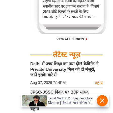
उद्देश्य दिल्ली के छात्रों को बेहतर शिक्षा
स्थानीय स्तर पर उपलब्ध कराना है, जिसमें
25% सीटें दिल्ली के छात्रों के लिए
आरक्षित होंगी और सरकार फीस तथा
गुणवत्ता पर कड़ी निगरानी रखेगी। यह
कदम एनईपी 2020 के तहत दिल्ली में
शिक्षा के विस्तार का मार्ग प्रशस्त करेगा।
VIEW ALL SHORTS
लेटेस्ट न्यूज़
Delhi में उच्च शिक्षा का नया दौर! कैबिनेट ने
Private University बिल को दी मंजूरी,
जानें इसके बारे में
Aug 07, 2026 7:14PM
राष्ट्रीय
JPSC-JSSC विवाद पर BJP सांसद
Nishikant Dubey का अल्टीमेटम: युवाओं
Tamil Nadu CM Vijay Sanghita
Divorce | विजय की पत्नी संगीता ने
को न्याय नहीं मिला तो मैं भूख हड़ताल पर
वापस ली तलाक की अर्जी, कोर्ट ने मामले
बैठूंगा
को किया निपटाया