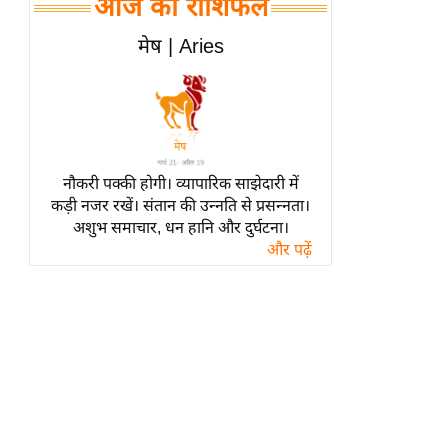
आज का राशिफल
हॉलीवुड
फिल्म समीक्षा
मेष | Aries
Breaking
News
लाइफस्टाइल
टेक्नॉलॉजी
नौकरी पक्की होगी। व्यापारिक साझेदारी में
ब्यूटी/फैशन
कड़ी नजर रखें। संतान की उन्नति से प्रसन्नता।
घरेलू नुस्खे
अशुभ समाचार, धन हानि और दुर्घटना।
और पढ़ें
पर्यटन स्थल
फिटनेस मंत्रा
रिलेशनशिप
राजनीति
विश्लेषण
समसामयिक
मातृभूमि