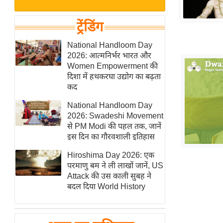
बजट
Hindi
खेल
News
ट्रेंडिंग
क्रिकेट
Hindi
National Handloom Day
IPL
2026: आत्मनिर्भर भारत और
Videos
2026
Women Empowerment की
क्राइम
दिशा में हथकरघा उद्योग का बढ़ता
कद
ई-पेपर
National Handloom Day
मिसाल बेमिसाल
2026: Swadeshi Movement
शख्सियत
से PM Modi की पहल तक, जानें
यंग इंडिया
इस दिन का गौरवशाली इतिहास
साहित्य जगत
Hiroshima Day 2026: एक
परमाणु बम ने ली लाखों जानें, US
ऑटो वर्ल्ड
Attack की उस काली सुबह ने
न्यूज ब्रीफ
बदल दिया World History
मनोरंजन जगत
बॉलीवुड