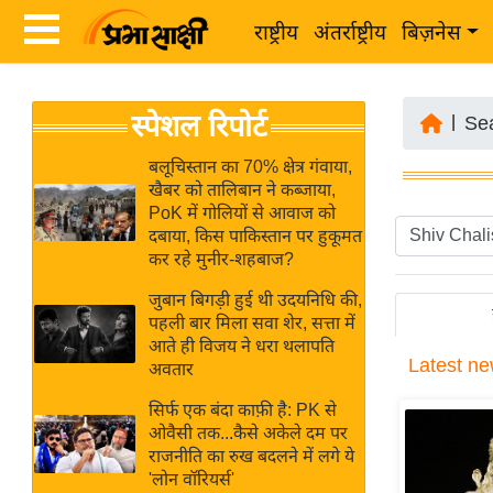
राष्ट्रीय
अंतर्राष्ट्रीय
बिज़नेस
Latest
ता
स्पेशल रिपोर्ट
News
|
Se
ज़ा
in
ख
बलूचिस्तान का 70% क्षेत्र गंवाया,
Hindi
खैबर को तालिबान ने कब्जाया,
ब
PoK में गोलियों से आवाज को
र
दबाया, किस पाकिस्तान पर हुकूमत
Hindi
कर रहे मुनीर-शहबाज?
राष्ट्रीय
News
अंतर्राष्ट्रीय
जुबान बिगड़ी हुई थी उदयनिधि की,
Live
पहली बार मिला सवा शेर, सत्ता में
बिज़नेस
आते ही विजय ने धरा थलापति
Latest
ne
उद्योग
अवतार
Breaking
जगत
News in
सिर्फ एक बंदा काफ़ी है: PK से
विशेषज्ञ
ओवैसी तक...कैसे अकेले दम पर
Hindi
राजनीति का रुख बदलने में लगे ये
राय
'लोन वॉरियर्स'