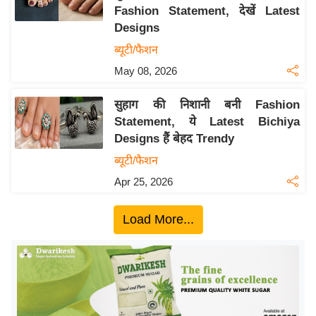
Fashion Statement, देखें Latest
य
Designs
बि
ब्यूटी/फैशन
ज़
May 08, 2026
ने
स
सुहाग की निशानी बनी Fashion
उ
Statement, ये Latest Bichiya
द्यो
Designs हैं बेहद Trendy
ग
ब्यूटी/फैशन
ज
Apr 25, 2026
ग
त
Load More...
वि
शे
ष
ज्ञ
रा