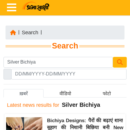
|
Search
|
ता
Search
ज़ा
ख
ब
र
रा
ष्ट्री
ख़बरें
वीडियो
फोटो
य
Silver Bichiya
Latest
news results for
अं
त
Bichiya Designs: पैरों की बढ़ाएं शान!
र्रा
सुहाग की निशानी बिछिया बनी New
ष्ट्री