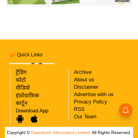
य
ब
ज
ट
खे
ल
क्रि
Quick Links
के
ट
ट्रेंडिंग
Archive
About us
I
फोटो
Disclaimer
वीडियो
P
Advertise with us
इंफ़ोग्राफ़िक
L
Privacy Policy
कार्टून
2
RSS
Download App
0
Our Team
2
6
Copyright ©
Dwarikesh Informatics Limited.
All Rights Reserved.
क्रा