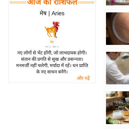
आज का राशिफल
हॉलीवुड
फिल्म समीक्षा
मेष | Aries
Breaking
News
लाइफस्टाइल
टेक्नॉलॉजी
नए लोगों से भेंट होंगी, जो लाभदायक होगी।
ब्यूटी/फैशन
संतान की प्रगति से सुख और प्रसन्नता।
घरेलू नुस्खे
मनमर्जी नहीं चलेगी, मर्यादा में रहें। धन प्राप्ति
के नए साधन बनेंगे।
पर्यटन स्थल
और पढ़ें
फिटनेस मंत्रा
रिलेशनशिप
राजनीति
विश्लेषण
समसामयिक
मातृभूमि