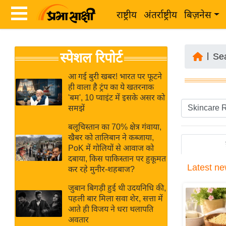
राष्ट्रीय
अंतर्राष्ट्रीय
बिज़नेस
Latest
ता
स्पेशल रिपोर्ट
News
|
Se
ज़ा
in
ख
आ गई बुरी खबर! भारत पर फूटने
Hindi
ही वाला है ट्रंप का ये खतरनाक
ब
'बम', 10 प्वाइंट में इसके असर को
र
समझें
Hindi
राष्ट्रीय
बलूचिस्तान का 70% क्षेत्र गंवाया,
News
अंतर्राष्ट्रीय
खैबर को तालिबान ने कब्जाया,
Live
PoK में गोलियों से आवाज को
बिज़नेस
दबाया, किस पाकिस्तान पर हुकूमत
Latest
ne
उद्योग
कर रहे मुनीर-शहबाज?
Breaking
जगत
News in
जुबान बिगड़ी हुई थी उदयनिधि की,
विशेषज्ञ
पहली बार मिला सवा शेर, सत्ता में
Hindi
आते ही विजय ने धरा थलापति
राय
अवतार