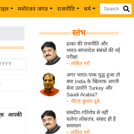
टाइल
मनोरंजन जगत
राजनीति
धर्म
स्तंभ
ढाका की राजनीति और
भारत-बांग्लादेश संबंधों की नई
परीक्षा
~ ललित गर्ग
अगर भारत-पाक युद्ध हुआ तो
क्या India के खिलाफ अपनी
ो
सेना उतारेंगे Turkey और
Saudi Arabia?
~ नीरज कुमार दुबे
संसदीय-गतिरोध से नहीं
ेट्स आपकी
चलेगा लोकतंत्र, संवाद ही है
समाधान
~ ललित गर्ग