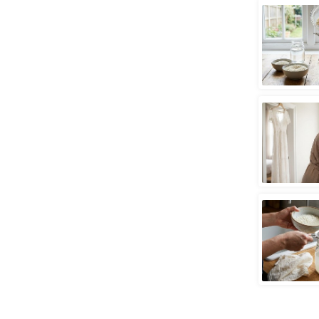
स्तंभ
एम.
आर.
आई.
चाय पर
समीक्षा
धर्म
ज्योतिष
प्रभु
महिमा/
धर्मस्थल
व्रत
त्योहार
राशिफल
विशेष