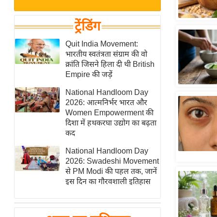
बजट
Hindi
खेल
News
ट्रेंडिंग
क्रिकेट
Hindi
Quit India Movement:
IPL
भारतीय स्वतंत्रता संग्राम की वो
Videos
2026
क्रांति जिसने हिला दी थी British
क्राइम
Empire की जड़ें
ई-पेपर
National Handloom Day
2026: आत्मनिर्भर भारत और
मिसाल बेमिसाल
Women Empowerment की
शख्सियत
दिशा में हथकरघा उद्योग का बढ़ता
यंग इंडिया
कद
साहित्य जगत
National Handloom Day
2026: Swadeshi Movement
ऑटो वर्ल्ड
से PM Modi की पहल तक, जानें
न्यूज ब्रीफ
इस दिन का गौरवशाली इतिहास
मनोरंजन जगत
बॉलीवुड