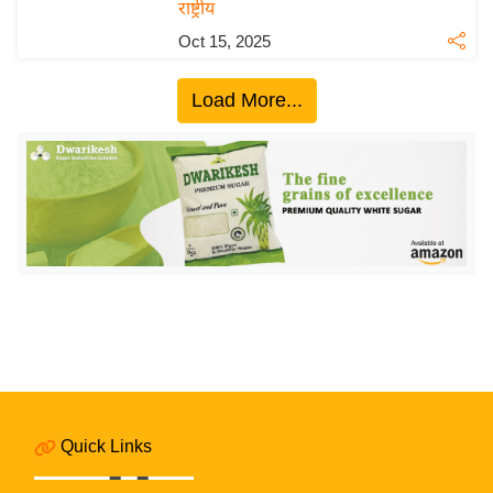
राष्ट्रीय
इ
Oct 15, 2025
म
ई
Load More...
-
पे
प
र
मि
सा
ल
बे
मि
सा
ल
Quick Links
श