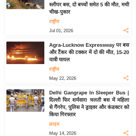
स्लीपर बस, दो बच्चों समेत 5 की मौत, मची
य
चीख-पुकार
बि
राष्ट्रीय
ज़
Jul 01, 2026
ने
स
Agra-Lucknow Expressway पर बस
उ
और टैंकर की टक्कर में दो की मौत, 15-20
द्यो
यात्री घायल
ग
राष्ट्रीय
ज
May 22, 2026
ग
त
Delhi Gangrape In Sleeper Bus |
वि
दिल्ली फिर शर्मसार! चलती बस में महिला
शे
से गैंगरेप, पुलिस ने ड्राइवर और कंडक्टर को
ष
किया गिरफ्तार
ज्ञ
क्राइम
रा
May 14, 2026