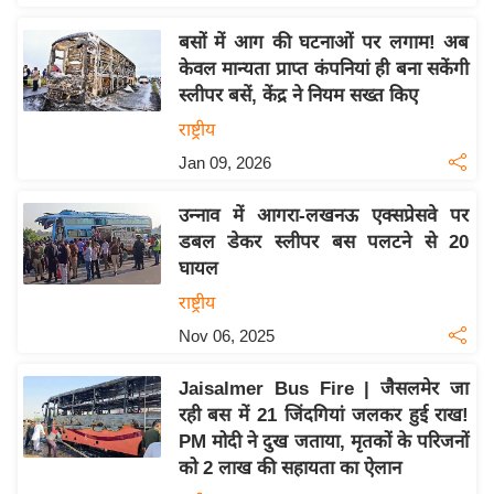
य
ब
बसों में आग की घटनाओं पर लगाम! अब
ज
केवल मान्यता प्राप्त कंपनियां ही बना सकेंगी
स्लीपर बसें, केंद्र ने नियम सख्त किए
ट
राष्ट्रीय
खे
ल
Jan 09, 2026
क्रि
उन्नाव में आगरा-लखनऊ एक्सप्रेसवे पर
के
डबल डेकर स्लीपर बस पलटने से 20
ट
घायल
I
राष्ट्रीय
P
Nov 06, 2025
L
2
Jaisalmer Bus Fire | जैसलमेर जा
0
रही बस में 21 जिंदगियां जलकर हुई राख!
2
PM मोदी ने दुख जताया, मृतकों के परिजनों
6
को 2 लाख की सहायता का ऐलान
क्रा