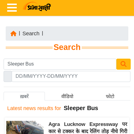
|
Search
|
ता
Search
ज़ा
ख
ब
र
रा
ष्ट्री
ख़बरें
वीडियो
फोटो
य
Sleeper Bus
Latest
news results for
अं
त
Agra Lucknow Expressway पर
र्रा
कार से टक्कर के बाद रेलिंग तोड़ नीचे गिरी
ष्ट्री