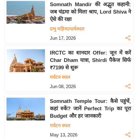
य
Somnath Mandir की अद्भुत कहानी:
ब
जब चंद्रमा को मिला श्राप, Lord Shiva ने
ज
ऐसे की रक्षा
ट
प्रभु महिमा/धर्मस्थल
खे
Jun 17, 2026
ल
IRCTC का शानदार Offer: जून में करें
क्रि
Char Dham यात्रा, Shirdi पैकेज सिर्फ
के
₹7199 से शुरू
ट
पर्यटन स्थल
I
Jun 08, 2026
P
L
Somnath Temple Tour: कैसे पहुंचें,
2
कहां रुकें? जानें Perfect Trip का पूरा
0
Budget और हर जानकारी
2
पर्यटन स्थल
6
May 13, 2026
क्रा