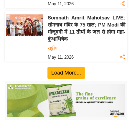
ख्सि
May 11, 2026
य
त
Somnath Amrit Mahotsav LIVE:
सोमनाथ मंदिर के 75 साल; PM Modi की
यं
मौजूदगी में 11 तीर्थों के जल से होगा महा-
ग
कुंभाभिषेक
इं
राष्ट्रीय
डि
या
May 11, 2026
सा
Load More...
हि
त्य
ज
ग
त
ऑ
टो
व