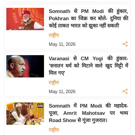
इ
Somnath से PM Modi की हुंकार,
म
Pokhran का जिक्र कर बोले- दुनिया की
ई
कोई ताकत भारत को झुका नहीं सकती
-
राष्ट्रीय
पे
May 11, 2026
प
र
Varanasi से CM Yogi की हुंकार-
मि
'सनातन धर्म को मिटाने वाले खुद मिट्टी में
सा
मिल गए'
ल
राष्ट्रीय
May 11, 2026
बे
मि
Somnath में PM Modi की महादेव-
सा
पूजा, Amrit Mahotsav पर भव्य
ल
Road Show से गूंजा गुजरात।
श
राष्ट्रीय