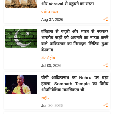
और Veraval से पहुंचने का रास्ता
य
पर्यटन स्थल
बि
Aug 07, 2026
ज़
ने
इतिहास से गद्दारी और भारत से नफरत!
स
भारतीय जड़ों को अपनाने का नाटक करने
उ
वाले पाकिस्तान का मिसाइल 'नैरेटिव' हुआ
द्यो
बेनकाब
ग
अंतर्राष्ट्रीय
ज
Jul 09, 2026
ग
त
योगी आदित्यनाथ का Nehru पर बड़ा
वि
हमला, Somnath Temple का विरोध
शे
औपनिवेशिक मानसिकता थी
ष
राष्ट्रीय
ज्ञ
Jun 20, 2026
रा