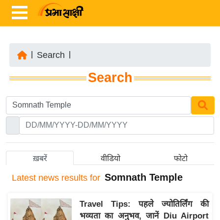
|
Search
|
ता
Search
ज़ा
ख
ब
र
रा
ष्ट्री
ख़बरें
वीडियो
फोटो
य
Somnath Temple
Latest
news results for
अं
त
Travel Tips: पहले ज्योतिर्लिंग की
र्रा
भव्यता का अनुभव, जानें Diu Airport
ष्ट्री