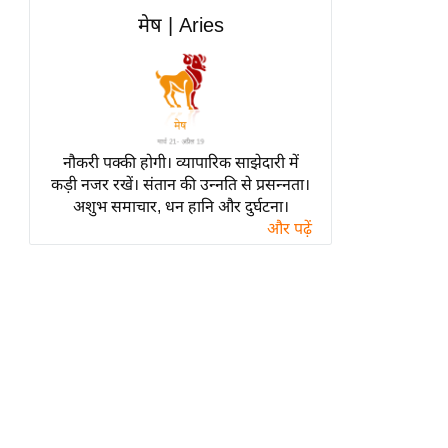
हॉलीवुड
मेष | Aries
फिल्म समीक्षा
Breaking
News
लाइफस्टाइल
नौकरी पक्की होगी। व्यापारिक साझेदारी में
टेक्नॉलॉजी
कड़ी नजर रखें। संतान की उन्नति से प्रसन्नता।
ब्यूटी/फैशन
अशुभ समाचार, धन हानि और दुर्घटना।
घरेलू नुस्खे
और पढ़ें
पर्यटन स्थल
फिटनेस मंत्रा
रिलेशनशिप
राजनीति
विश्लेषण
समसामयिक
मातृभूमि