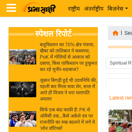
राष्ट्रीय
अंतर्राष्ट्रीय
बिज़नेस
Latest
ता
स्पेशल रिपोर्ट
News
|
Se
ज़ा
in
ख
बलूचिस्तान का 70% क्षेत्र गंवाया,
Hindi
खैबर को तालिबान ने कब्जाया,
ब
PoK में गोलियों से आवाज को
र
दबाया, किस पाकिस्तान पर हुकूमत
Hindi
कर रहे मुनीर-शहबाज?
राष्ट्रीय
News
अंतर्राष्ट्रीय
जुबान बिगड़ी हुई थी उदयनिधि की,
Live
पहली बार मिला सवा शेर, सत्ता में
बिज़नेस
आते ही विजय ने धरा थलापति
Latest
ne
उद्योग
अवतार
Breaking
जगत
News in
सिर्फ एक बंदा काफ़ी है: PK से
विशेषज्ञ
ओवैसी तक...कैसे अकेले दम पर
Hindi
राजनीति का रुख बदलने में लगे ये
राय
'लोन वॉरियर्स'