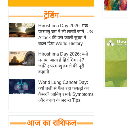
बजट
Hindi
खेल
News
ट्रेंडिंग
क्रिकेट
Hindi
Hiroshima Day 2026: एक
IPL
परमाणु बम ने ली लाखों जानें, US
Videos
2026
Attack की उस काली सुबह ने
क्राइम
बदल दिया World History
ई-पेपर
Hiroshima Day 2026: क्यों
मनाया जाता है हिरोशिमा डे?
मिसाल बेमिसाल
जानिए परमाणु हमले की पूरी
शख्सियत
कहानी
यंग इंडिया
World Lung Cancer Day:
साहित्य जगत
क्यों तेजी से फैल रहा फेफड़ों का
कैंसर? जानिए इसके Symptoms
ऑटो वर्ल्ड
और बचाव के जरूरी Tips
न्यूज ब्रीफ
मनोरंजन जगत
आज का राशिफल
बॉलीवुड