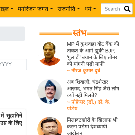
टाइल
मनोरंजन जगत
राजनीति
धर्म
स्तंभ
MP में कुशवाहा वोट बैंक की
ताकत के आगे झुकी BJP,
'गुलाटी' बयान के लिए तोमर
को मांगनी पड़ी माफी
~ नीरज कुमार दुबे
अब शिवाजी, चंद्रशेखर
ो
आज़ाद, भगत सिंह जैसे लोग
क्यों नहीं मिलते?
~ प्रोफ़ेसर (डॉ.) डी. के.
पांडेय
ं सुहागिनें
मिलावटखोरों के खिलाफ भी
उम्र के लिए
करना पड़ेगा देशव्यापी
आंदोलन