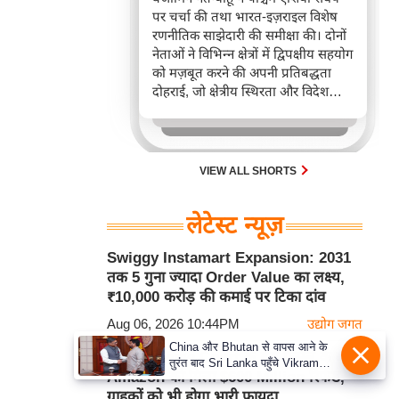
पर चर्चा की तथा भारत-इज़राइल विशेष
रणनीतिक साझेदारी की समीक्षा की। दोनों
नेताओं ने विभिन्न क्षेत्रों में द्विपक्षीय सहयोग
को मज़बूत करने की अपनी प्रतिबद्धता
दोहराई, जो क्षेत्रीय स्थिरता और विदेश
नीति में भारत के बढ़ते महत्व को रेखांकित
करता है।
VIEW ALL SHORTS
लेटेस्ट न्यूज़
Swiggy Instamart Expansion: 2031
तक 5 गुना ज्यादा Order Value का लक्ष्य,
₹10,000 करोड़ की कमाई पर टिका दांव
Aug 06, 2026 10:44PM
उद्योग जगत
China और Bhutan से वापस आने के
US Supreme Court के बड़े फैसले के बाद
तुरंत बाद Sri Lanka पहुँचे Vikram
Amazon को मिला $600 Million रिफंड,
Misri, भारत के जबरदस्त दाँव से दुनिया
ग्राहकों को भी होगा भारी फायदा
हुई हैरान