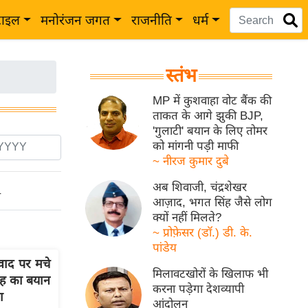
टाइल
मनोरंजन जगत
राजनीति
धर्म
स्तंभ
MP में कुशवाहा वोट बैंक की
ताकत के आगे झुकी BJP,
'गुलाटी' बयान के लिए तोमर
को मांगनी पड़ी माफी
~ नीरज कुमार दुबे
अब शिवाजी, चंद्रशेखर
ो
आज़ाद, भगत सिंह जैसे लोग
क्यों नहीं मिलते?
~ प्रोफ़ेसर (डॉ.) डी. के.
पांडेय
ाद पर मचे
मिलावटखोरों के खिलाफ भी
शाह का बयान
करना पड़ेगा देशव्यापी
ा
आंदोलन