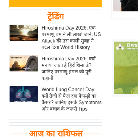
बजट
Hindi
खेल
News
ट्रेंडिंग
क्रिकेट
Hindi
Hiroshima Day 2026: एक
IPL
परमाणु बम ने ली लाखों जानें, US
Videos
2026
Attack की उस काली सुबह ने
क्राइम
बदल दिया World History
ई-पेपर
Hiroshima Day 2026: क्यों
मनाया जाता है हिरोशिमा डे?
मिसाल बेमिसाल
जानिए परमाणु हमले की पूरी
शख्सियत
कहानी
यंग इंडिया
World Lung Cancer Day:
साहित्य जगत
क्यों तेजी से फैल रहा फेफड़ों का
कैंसर? जानिए इसके Symptoms
ऑटो वर्ल्ड
और बचाव के जरूरी Tips
न्यूज ब्रीफ
मनोरंजन जगत
आज का राशिफल
बॉलीवुड