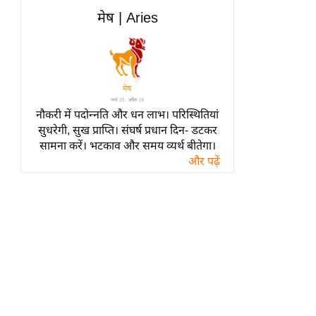
हॉलीवुड
मेष | Aries
फिल्म समीक्षा
Breaking
News
लाइफस्टाइल
नौकरी में पदोन्नति और धन लाभ। परिस्थितियां
टेक्नॉलॉजी
सुधरेगी, सुख प्राप्ति। संघर्ष प्रधान दिन- डटकर
ब्यूटी/फैशन
सामना करें। भटकाव और समय व्यर्थ बीतेगा।
घरेलू नुस्खे
और पढ़ें
पर्यटन स्थल
फिटनेस मंत्रा
रिलेशनशिप
राजनीति
विश्लेषण
समसामयिक
मातृभूमि