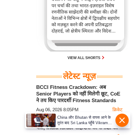
पर चर्चा की तथा भारत-इज़राइल विशेष
रणनीतिक साझेदारी की समीक्षा की। दोनों
नेताओं ने विभिन्न क्षेत्रों में द्विपक्षीय सहयोग
को मज़बूत करने की अपनी प्रतिबद्धता
दोहराई, जो क्षेत्रीय स्थिरता और विदेश
नीति में भारत के बढ़ते महत्व को रेखांकित
करता है।
VIEW ALL SHORTS
लेटेस्ट न्यूज़
BCCI Fitness Crackdown: अब
Senior Players को नहीं मिलेगी छूट, CoE
ने तय किए पारदर्शी Fitness Standards
Aug 06, 2026 8:05PM
क्रिकेट
China और Bhutan से वापस आने के
PM Modi-Netanyahu की West Asia पर
तुरंत बाद Sri Lanka पहुँचे Vikram
बात, India-Israel साझेदारी की समीक्षा की
Misri, भारत के जबरदस्त दाँव से दुनिया
हुई हैरान