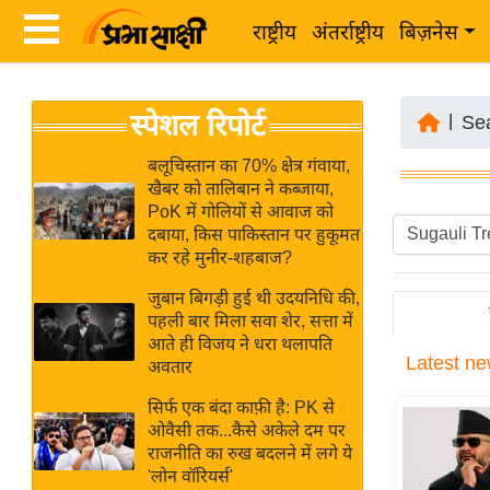
राष्ट्रीय
अंतर्राष्ट्रीय
बिज़नेस
Latest
ता
स्पेशल रिपोर्ट
News
|
Se
ज़ा
in
ख
बलूचिस्तान का 70% क्षेत्र गंवाया,
Hindi
खैबर को तालिबान ने कब्जाया,
ब
PoK में गोलियों से आवाज को
र
दबाया, किस पाकिस्तान पर हुकूमत
Hindi
कर रहे मुनीर-शहबाज?
राष्ट्रीय
News
अंतर्राष्ट्रीय
जुबान बिगड़ी हुई थी उदयनिधि की,
Live
पहली बार मिला सवा शेर, सत्ता में
बिज़नेस
आते ही विजय ने धरा थलापति
Latest
ne
उद्योग
अवतार
Breaking
जगत
News in
सिर्फ एक बंदा काफ़ी है: PK से
विशेषज्ञ
ओवैसी तक...कैसे अकेले दम पर
Hindi
राजनीति का रुख बदलने में लगे ये
राय
'लोन वॉरियर्स'