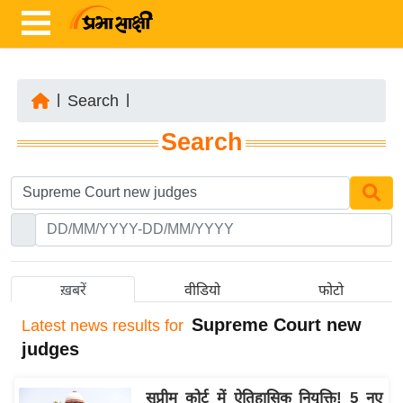
|
Search
|
ता
Search
ज़ा
ख
ब
र
रा
ष्ट्री
ख़बरें
वीडियो
फोटो
य
Supreme Court new
Latest
news results for
अं
judges
त
र्रा
सुप्रीम कोर्ट में ऐतिहासिक नियुक्ति! 5 नए
ष्ट्री