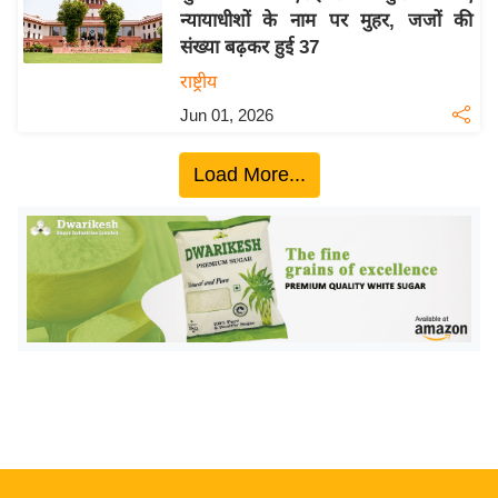
न्यायाधीशों के नाम पर मुहर, जजों की
य
संख्या बढ़कर हुई 37
बि
राष्ट्रीय
ज़
Jun 01, 2026
ने
स
Load More...
उ
द्यो
ग
ज
ग
त
वि
शे
ष
ज्ञ
रा