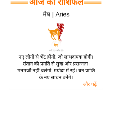
आज का राशिफल
हॉलीवुड
फिल्म समीक्षा
मेष | Aries
Breaking
News
लाइफस्टाइल
टेक्नॉलॉजी
नए लोगों से भेंट होंगी, जो लाभदायक होगी।
ब्यूटी/फैशन
संतान की प्रगति से सुख और प्रसन्नता।
घरेलू नुस्खे
मनमर्जी नहीं चलेगी, मर्यादा में रहें। धन प्राप्ति
के नए साधन बनेंगे।
पर्यटन स्थल
और पढ़ें
फिटनेस मंत्रा
रिलेशनशिप
राजनीति
विश्लेषण
समसामयिक
मातृभूमि