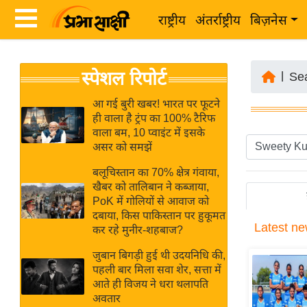
राष्ट्रीय
अंतर्राष्ट्रीय
बिज़नेस
Latest
ता
स्पेशल रिपोर्ट
News
|
Se
ज़ा
in
ख
आ गई बुरी खबर! भारत पर फूटने
Hindi
ही वाला है ट्रंप का 100% टैरिफ
ब
वाला बम, 10 प्वाइंट में इसके
र
असर को समझें
Hindi
राष्ट्रीय
बलूचिस्तान का 70% क्षेत्र गंवाया,
News
अंतर्राष्ट्रीय
खैबर को तालिबान ने कब्जाया,
Live
PoK में गोलियों से आवाज को
बिज़नेस
दबाया, किस पाकिस्तान पर हुकूमत
Latest
ne
उद्योग
कर रहे मुनीर-शहबाज?
Breaking
जगत
News in
जुबान बिगड़ी हुई थी उदयनिधि की,
विशेषज्ञ
पहली बार मिला सवा शेर, सत्ता में
Hindi
आते ही विजय ने धरा थलापति
राय
अवतार