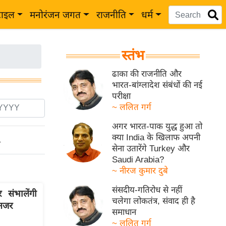
टाइल
मनोरंजन जगत
राजनीति
धर्म
स्तंभ
ढाका की राजनीति और
भारत-बांग्लादेश संबंधों की नई
परीक्षा
~ ललित गर्ग
अगर भारत-पाक युद्ध हुआ तो
क्या India के खिलाफ अपनी
ो
सेना उतारेंगे Turkey और
Saudi Arabia?
~ नीरज कुमार दुबे
संसदीय-गतिरोध से नहीं
संभालेंगी
चलेगा लोकतंत्र, संवाद ही है
 नजर
समाधान
~ ललित गर्ग