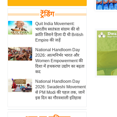
बजट
Hindi
खेल
News
ट्रेंडिंग
क्रिकेट
Hindi
Quit India Movement:
IPL
भारतीय स्वतंत्रता संग्राम की वो
Videos
2026
क्रांति जिसने हिला दी थी British
क्राइम
Empire की जड़ें
ई-पेपर
National Handloom Day
2026: आत्मनिर्भर भारत और
मिसाल बेमिसाल
Women Empowerment की
शख्सियत
दिशा में हथकरघा उद्योग का बढ़ता
यंग इंडिया
कद
साहित्य जगत
National Handloom Day
2026: Swadeshi Movement
ऑटो वर्ल्ड
से PM Modi की पहल तक, जानें
न्यूज ब्रीफ
इस दिन का गौरवशाली इतिहास
मनोरंजन जगत
बॉलीवुड