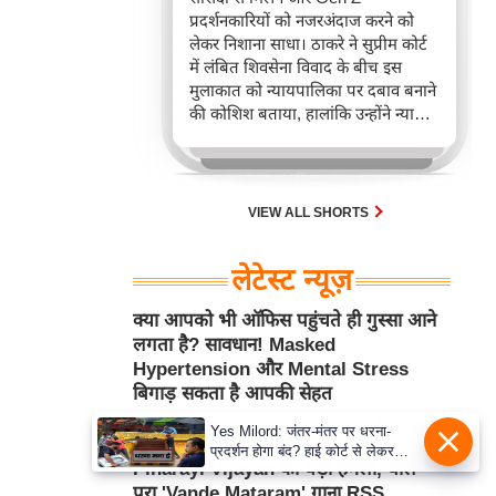
प्रदर्शनकारियों को नजरअंदाज करने को
लेकर निशाना साधा। ठाकरे ने सुप्रीम कोर्ट
में लंबित शिवसेना विवाद के बीच इस
मुलाकात को न्यायपालिका पर दबाव बनाने
की कोशिश बताया, हालांकि उन्होंने न्याय
व्यवस्था में अपना भरोसा जताया।
VIEW ALL SHORTS
लेटेस्ट न्यूज़
क्या आपको भी ऑफिस पहुंचते ही गुस्सा आने
लगता है? सावधान! Masked
Hypertension और Mental Stress
बिगाड़ सकता है आपकी सेहत
Aug 08, 2026 5:03PM
फिटनेस मंत्रा
Yes Milord: जंतर-मंतर पर धरना-
प्रदर्शन होगा बंद? हाई कोर्ट से लेकर
Pinarayi Vijayan का बड़ा हमला, बोले-
सुप्रीम कोर्ट तक में क्या नई बहस छिड़ गई
पूरा 'Vande Mataram' गाना RSS