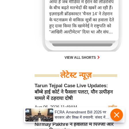
आया है जब मीडिया में ईरान की लीडरशिप
के बीच बढ़ते मतभेदों की खबरें आ रही हैं।
इज़राइली ब्रॉडकास्टर 'चैनल 14' ने तेहरान
के घटनाक्रम से वाकिफ़ सूत्रों का हवाला देते
हुए दावा किया कि खामेनेई ने राष्ट्रपति को
"आखिरी अल्टीमेटम" दिया था और संघर्ष
व बातचीत से जुड़े अहम फैसलों पर
इस्लामिक रिवोल्यूशनरी गार्ड कॉर्प्स
(IRGC) के कमांडर अहमद वाहिदी का
समर्थन किया था।
VIEW ALL SHORTS
लेटेस्ट न्यूज़
Tarun Tejpal Case Live Updates:
बॉम्बे हाई कोर्ट ने फैसला पलटा, यौन उत्पीड़न
मामले में ठहराया दोषी
Aug 06, 2026 11:49AM
राष्ट्रीय
FCRA Amendment Bill 2026 पर
सरकार और विपक्ष में तनातनी: संसद में
Nagpur: POCSO case के आरोपी
गतिरोध बरकरार, विपक्ष ने संशोधन को
Nirmay Pakhre ने हवालात में पिज्जा और
बताया 'कठोर'