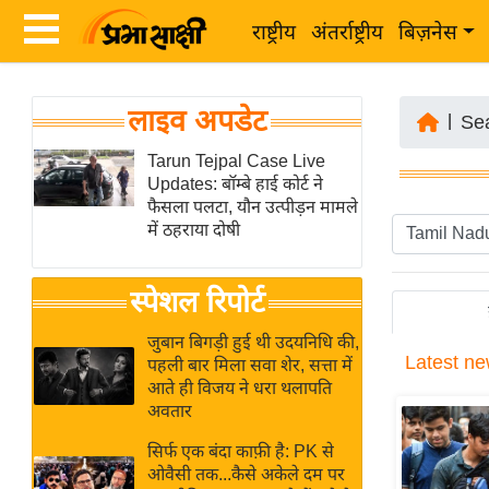
राष्ट्रीय
अंतर्राष्ट्रीय
बिज़नेस
Latest
ता
लाइव अपडेट
News
|
Se
ज़ा
in
Tarun Tejpal Case Live
ख
Updates: बॉम्बे हाई कोर्ट ने
Hindi
ब
फैसला पलटा, यौन उत्पीड़न मामले
र
में ठहराया दोषी
Hindi
राष्ट्रीय
News
स्पेशल रिपोर्ट
अंतर्राष्ट्रीय
Live
बिज़नेस
जुबान बिगड़ी हुई थी उदयनिधि की,
Latest
ne
उद्योग
पहली बार मिला सवा शेर, सत्ता में
Breaking
आते ही विजय ने धरा थलापति
जगत
News in
अवतार
विशेषज्ञ
Hindi
सिर्फ एक बंदा काफ़ी है: PK से
राय
ओवैसी तक...कैसे अकेले दम पर