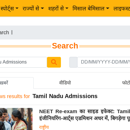
स्पोर्ट्स
राज्यों से
शहरों से
मिसाल बेमिसाल
लाइफस्
arch
|
Search
ख़बरें
वीडियो
फोट
Tamil Nadu Admissions
ws results for
NEET Re-exam का साइड इफेक्ट: Tamil
इंजीनियरिंग-आर्ट्स एडमिशन अधर में, बिगड़ेगा पू
राष्ट्रीय