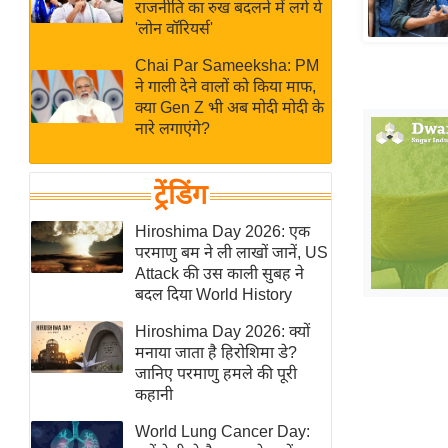
बजट
Hindi
राजनीति का रुख बदलने में लगे ये
'लोन वॉरियर्स'
खेल
News
क्रिकेट
Chai Par Sameeksha: PM
ने गाली देने वालों को किया माफ,
Hindi
IPL
क्या Gen Z भी अब मोदी मोदी के
Videos
2026
नारे लगाएंगे?
क्राइम
ई-पेपर
ट्रेंडिंग
मिसाल बेमिसाल
Hiroshima Day 2026: एक
शख्सियत
परमाणु बम ने ली लाखों जानें, US
Attack की उस काली सुबह ने
यंग इंडिया
बदल दिया World History
साहित्य जगत
Hiroshima Day 2026: क्यों
ऑटो वर्ल्ड
मनाया जाता है हिरोशिमा डे?
न्यूज ब्रीफ
जानिए परमाणु हमले की पूरी
कहानी
मनोरंजन जगत
बॉलीवुड
World Lung Cancer Day: