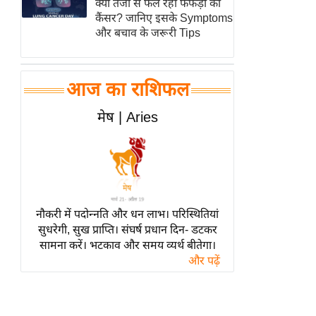
क्यों तेजी से फैल रहा फेफड़ों का
हॉलीवुड
कैंसर? जानिए इसके Symptoms
फिल्म समीक्षा
और बचाव के जरूरी Tips
Breaking
News
आज का राशिफल
लाइफस्टाइल
टेक्नॉलॉजी
मेष | Aries
ब्यूटी/फैशन
घरेलू नुस्खे
पर्यटन स्थल
फिटनेस मंत्रा
नौकरी में पदोन्नति और धन लाभ। परिस्थितियां
रिलेशनशिप
सुधरेगी, सुख प्राप्ति। संघर्ष प्रधान दिन- डटकर
सामना करें। भटकाव और समय व्यर्थ बीतेगा।
राजनीति
और पढ़ें
विश्लेषण
समसामयिक
मातृभूमि