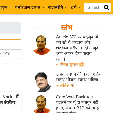
टाइल
मनोरंजन जगत
राजनीति
धर्म
स्तंभ
Article 370 पर बदजुबानी
कर रहे थे जरदारी और
शहबाज शरीफ, मोदी ने खुद
आगे आकर दिया करारा
जवाब
~ नीरज कुमार दुबे
ो
उन्नत बचपन की पहली शर्त-
स्वस्थ भोजन, स्वस्थ भविष्य
~ ललित गर्ग
 Nadu में
Core Vote Bank पाला
बदलने पर यूँ ही मजबूर नहीं
रा कैलेंडर
होता, ये बात BJP को समझ