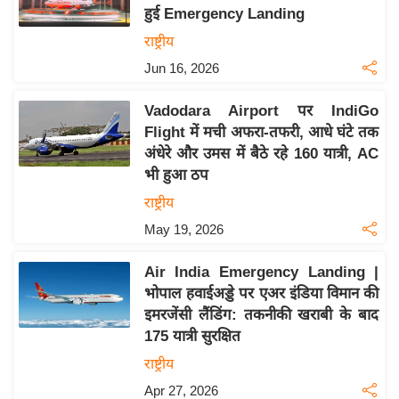
हुई Emergency Landing
य
राष्ट्रीय
बि
Jun 16, 2026
ज़
ने
Vadodara Airport पर IndiGo
स
Flight में मची अफरा-तफरी, आधे घंटे तक
उ
अंधेरे और उमस में बैठे रहे 160 यात्री, AC
द्यो
भी हुआ ठप
ग
राष्ट्रीय
ज
May 19, 2026
ग
त
Air India Emergency Landing |
वि
भोपाल हवाईअड्डे पर एअर इंडिया विमान की
शे
इमरजेंसी लैंडिंग: तकनीकी खराबी के बाद
ष
175 यात्री सुरक्षित
ज्ञ
राष्ट्रीय
रा
Apr 27, 2026