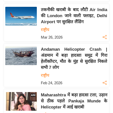
य
ब
तकनीकी खराबी के बाद लौटी Air India
ज
की London जाने वाली फ्लाइट, Delhi
Airport पर सुरक्षित लैंडिंग
ट
राष्ट्रीय
खे
ल
Mar 26, 2026
क्रि
Andaman Helicopter Crash |
के
अंडमान में बड़ा हादसा! समुद्र में गिरा
ट
हेलीकॉप्टर, मौत के मुंह से सुरक्षित निकले
I
सभी 7 लोग
P
राष्ट्रीय
L
Feb 24, 2026
2
0
Maharashtra में बड़ा हादसा टला, उड़ान
2
से ठीक पहले Pankaja Munde के
6
Helicopter में आई खराबी
क्रा