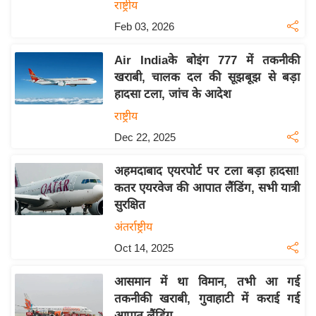
राष्ट्रीय
इ
Feb 03, 2026
म
ई
Air Indiaके बोइंग 777 में तकनीकी
-
खराबी, चालक दल की सूझबूझ से बड़ा
पे
हादसा टला, जांच के आदेश
प
राष्ट्रीय
र
Dec 22, 2025
मि
सा
अहमदाबाद एयरपोर्ट पर टला बड़ा हादसा!
कतर एयरवेज की आपात लैंडिंग, सभी यात्री
ल
सुरक्षित
बे
अंतर्राष्ट्रीय
मि
Oct 14, 2025
सा
ल
आसमान में था विमान, तभी आ गई
तकनीकी खराबी, गुवाहाटी में कराई गई
श
आपात लैंडिंग