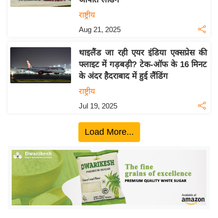
ख्सि
राष्ट्रीय
य
त
Aug 21, 2025
यं
थाइलैंड जा रही एयर इंडिया एक्सप्रेस की
ग
फ्लाइट में गड़बड़ी? टेक-ऑफ के 16 मिनट
इं
के अंदर हैदराबाद में हुई लैंडिंग
डि
राष्ट्रीय
या
Jul 19, 2025
सा
हि
Load More...
त्य
ज
ग
त
ऑ
टो
व