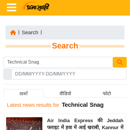
|
Search
|
ता
Search
ज़ा
ख
ब
र
रा
ष्ट्री
ख़बरें
वीडियो
फोटो
य
Technical Snag
Latest
news results for
अं
त
Air India Express की Jeddah
र्रा
फ्लाइट में हवा में आई खराबी, Kannur में
ष्ट्री