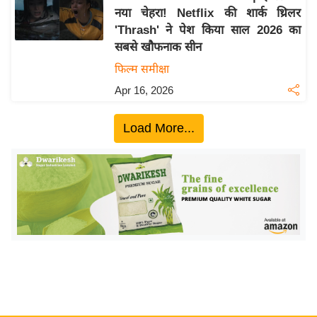
नया चेहरा! Netflix की शार्क थ्रिलर
य
'Thrash' ने पेश किया साल 2026 का
बि
सबसे खौफनाक सीन
ज़
फिल्म समीक्षा
ने
Apr 16, 2026
स
उ
Load More...
द्यो
ग
ज
ग
त
वि
शे
ष
ज्ञ
रा