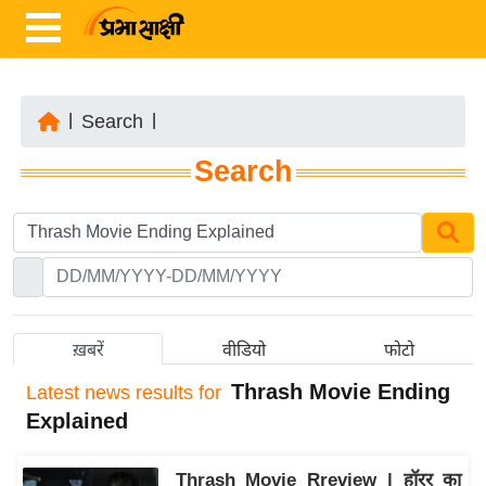
|
Search
|
ता
Search
ज़ा
ख
ब
र
रा
ष्ट्री
ख़बरें
वीडियो
फोटो
य
Thrash Movie Ending
Latest
news results for
अं
Explained
त
र्रा
Thrash Movie Rreview | हॉरर का
ष्ट्री