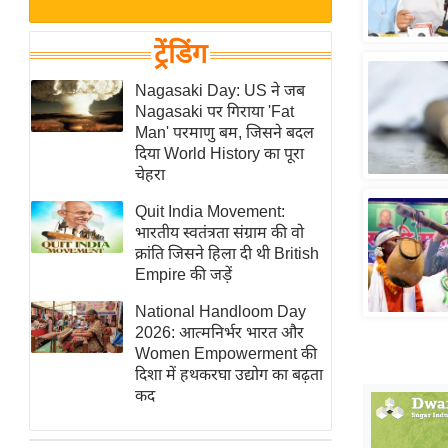
बजट
Hindi
खेल
News
ट्रेंडिंग
क्रिकेट
Hindi
Nagasaki Day: US ने जब
IPL
Nagasaki पर गिराया 'Fat
Videos
2026
Man' परमाणु बम, जिसने बदल
क्राइम
दिया World History का पूरा
चेहरा
ई-पेपर
Quit India Movement:
मिसाल बेमिसाल
भारतीय स्वतंत्रता संग्राम की वो
शख्सियत
क्रांति जिसने हिला दी थी British
यंग इंडिया
Empire की जड़ें
साहित्य जगत
National Handloom Day
2026: आत्मनिर्भर भारत और
ऑटो वर्ल्ड
Women Empowerment की
न्यूज ब्रीफ
दिशा में हथकरघा उद्योग का बढ़ता
कद
मनोरंजन जगत
बॉलीवुड