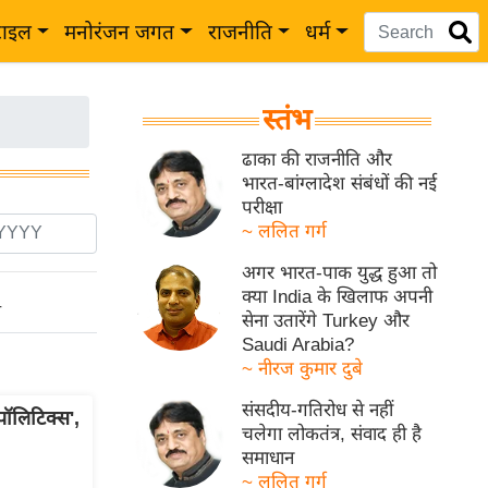
टाइल
मनोरंजन जगत
राजनीति
धर्म
स्तंभ
ढाका की राजनीति और
भारत-बांग्लादेश संबंधों की नई
परीक्षा
~ ललित गर्ग
अगर भारत-पाक युद्ध हुआ तो
क्या India के खिलाफ अपनी
ो
सेना उतारेंगे Turkey और
Saudi Arabia?
~ नीरज कुमार दुबे
संसदीय-गतिरोध से नहीं
ॉलिटिक्स',
चलेगा लोकतंत्र, संवाद ही है
समाधान
~ ललित गर्ग