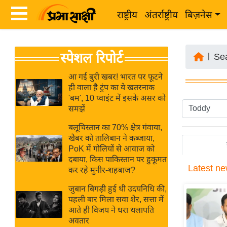
राष्ट्रीय
अंतर्राष्ट्रीय
बिज़नेस
Latest
ता
स्पेशल रिपोर्ट
News
|
Se
ज़ा
in
ख
आ गई बुरी खबर! भारत पर फूटने
Hindi
ही वाला है ट्रंप का ये खतरनाक
ब
'बम', 10 प्वाइंट में इसके असर को
र
समझें
Hindi
राष्ट्रीय
बलूचिस्तान का 70% क्षेत्र गंवाया,
News
अंतर्राष्ट्रीय
खैबर को तालिबान ने कब्जाया,
Live
PoK में गोलियों से आवाज को
बिज़नेस
दबाया, किस पाकिस्तान पर हुकूमत
Latest
ne
उद्योग
कर रहे मुनीर-शहबाज?
Breaking
जगत
News in
जुबान बिगड़ी हुई थी उदयनिधि की,
विशेषज्ञ
पहली बार मिला सवा शेर, सत्ता में
Hindi
आते ही विजय ने धरा थलापति
राय
अवतार