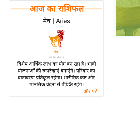
हॉलीवुड
आज का राशिफल
फिल्म समीक्षा
मेष | Aries
Breaking
News
लाइफस्टाइल
टेक्नॉलॉजी
ब्यूटी/फैशन
विशेष आर्थिक लाभ का योग बन रहा है। भावी
घरेलू नुस्खे
योजनाओं की रूपरेखाएं बनाएंगे। परिवार का
वातावरण प्रतिकूल रहेगा। शारीरिक कष्ट और
पर्यटन स्थल
मानसिक वेदना से पीडि़त रहेंगे।
फिटनेस मंत्रा
और पढ़ें
रिलेशनशिप
राजनीति
विश्लेषण
समसामयिक
मातृभूमि