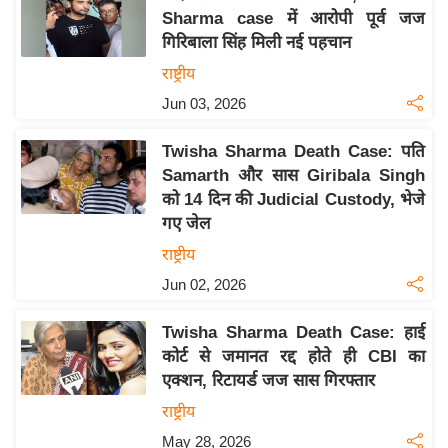
Sharma case में आरोपी पूर्व जज
य
गिरिबाला सिंह मिली नई पहचान
बि
राष्ट्रीय
ज़
Jun 03, 2026
ने
स
Twisha Sharma Death Case: पति
उ
Samarth और सास Giribala Singh
द्यो
को 14 दिन की Judicial Custody, भेजे
ग
गए जेल
ज
राष्ट्रीय
ग
Jun 02, 2026
त
वि
Twisha Sharma Death Case: हाई
शे
कोर्ट से जमानत रद्द होते ही CBI का
ष
एक्शन, रिटायर्ड जज सास गिरफ्तार
ज्ञ
राष्ट्रीय
रा
May 28, 2026