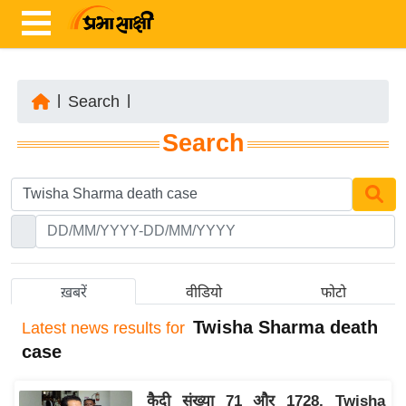
|
Search
|
ता
Search
ज़ा
ख
ब
र
रा
ष्ट्री
ख़बरें
वीडियो
फोटो
य
Twisha Sharma death
Latest
news results for
अं
case
त
र्रा
कैदी संख्या 71 और 1728, Twisha
ष्ट्री