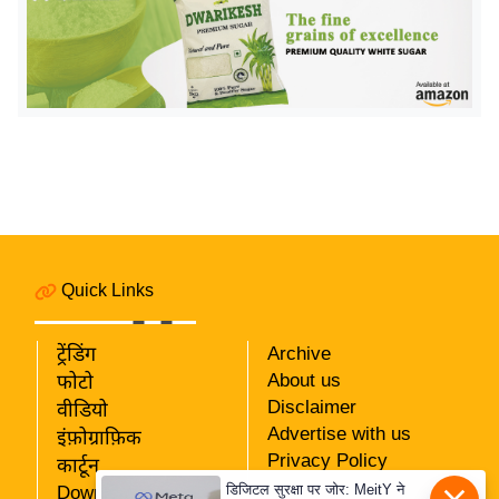
र्ल्ड
न्यू
ज
ब्री
फ
म
नो
रं
ज
न
Quick Links
ज
ग
ट्रेंडिंग
Archive
त
About us
फोटो
Disclaimer
वीडियो
बॉ
Advertise with us
इंफ़ोग्राफ़िक
ली
Privacy Policy
कार्टून
वु
RSS
डिजिटल सुरक्षा पर जोर: MeitY ने
Download App