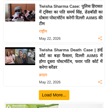
ख्सि
Twisha Sharma Case: पुलिस हिरासत
य
में ट्विशा का पति समर्थ सिंह, डेडबॉडी का
त
दोबारा पोस्टमॉर्टम करेगी दिल्ली AIIMS की
यं
टीम
ग
राष्ट्रीय
इं
May 22, 2026
डि
या
Twisha Sharma Death Case | हाई
सा
कोर्ट का बड़ा फैसला, दिल्ली AIIMS में
हि
होगा दूसरा पोस्टमॉर्टम, फरार पति कोर्ट में
त्य
करेगा सरेंडर
ज
क्राइम
ग
May 22, 2026
त
ऑ
Load More...
टो
व