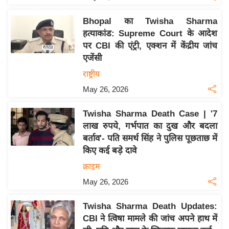
य
ब
Bhopal का Twisha Sharma
ज
हत्याकांड: Supreme Court के आदेश
ट
पर CBI की एंट्री, एक्शन में केंद्रीय जांच
एजेंसी
खे
ल
राष्ट्रीय
May 26, 2026
क्रि
के
Twisha Sharma Death Case | '7
ट
लाख रुपये, गर्भपात का दुख और बदला
I
बर्ताव'- पति समर्थ सिंह ने पुलिस पूछताछ में
P
किए कई बड़े दावे
L
क्राइम
2
May 26, 2026
0
2
Twisha Sharma Death Updates:
6
CBI ने त्विषा मामले की जांच अपने हाथ में
क्रा