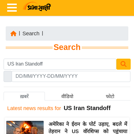
|
Search
|
ता
Search
ज़ा
ख
ब
र
रा
ष्ट्री
ख़बरें
वीडियो
फोटो
य
US Iran Standoff
Latest
news results for
अं
त
अमेरिका ने ईरान के पोर्ट उड़ाए, बदले में
र्रा
तेहरान ने US वॉरशिप्स को पहुंचाया
ष्ट्री