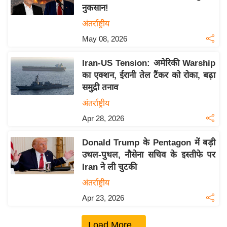
नुकसान!
य
अंतर्राष्ट्रीय
बि
May 08, 2026
ज़
ने
Iran-US Tension: अमेरिकी Warship
स
का एक्शन, ईरानी तेल टैंकर को रोका, बढ़ा
उ
समुद्री तनाव
द्यो
अंतर्राष्ट्रीय
ग
Apr 28, 2026
ज
ग
Donald Trump के Pentagon में बड़ी
त
उथल-पुथल, नौसेना सचिव के इस्तीफे पर
वि
Iran ने ली चुटकी
शे
अंतर्राष्ट्रीय
ष
Apr 23, 2026
ज्ञ
रा
Load More...