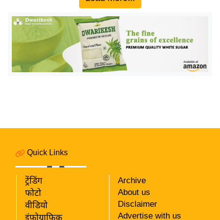
य
ब
ज
ट
खे
ल
क्रि
के
ट
I
P
L
Quick Links
2
0
ट्रेंडिंग
Archive
2
About us
फोटो
6
Disclaimer
वीडियो
Advertise with us
इंफ़ोग्राफ़िक
क्रा