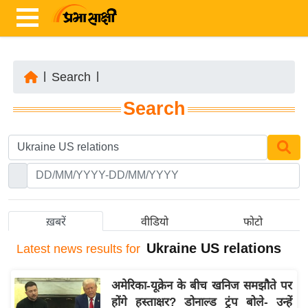
|
Search
|
ता
Search
ज़ा
ख
ब
र
रा
ष्ट्री
ख़बरें
वीडियो
फोटो
य
Ukraine US relations
Latest
news results for
अं
त
अमेरिका-यूक्रेन के बीच खनिज समझौते पर
र्रा
होंगे हस्ताक्षर? डोनाल्ड ट्रंप बोले- उन्हें
ष्ट्री