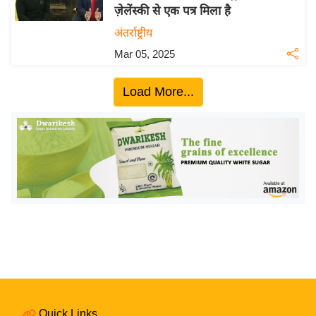
ज़ेलेंस्की से एक पत्र मिला है
य
अंतर्राष्ट्रीय
बि
Mar 05, 2025
ज़
ने
Load More...
स
उ
द्यो
ग
ज
ग
त
वि
शे
ष
ज्ञ
रा
Quick Links