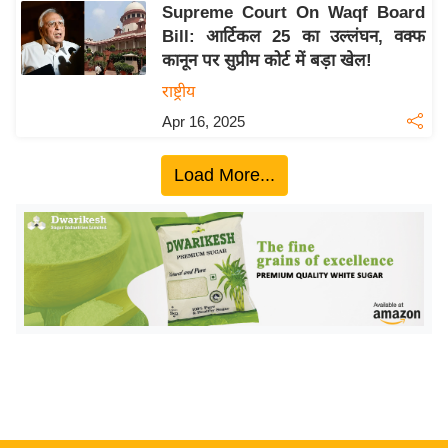
ख्सि
Supreme Court On Waqf Board
य
Bill: आर्टिकल 25 का उल्लंघन, वक्फ
त
कानून पर सुप्रीम कोर्ट में बड़ा खेल!
यं
राष्ट्रीय
ग
Apr 16, 2025
इं
डि
Load More...
या
सा
हि
त्य
ज
ग
त
ऑ
टो
व