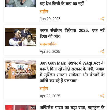
यह देश किसी के बाप का नहीं
य
राष्ट्रीय
बि
Jun 29, 2025
ज़
ने
वक़्फ़ संशोधन विधेयक 2025: एक नई
स
दिशा की ओर!
उ
समसामयिक
द्यो
Apr 26, 2025
ग
ज
Jan Gan Man: देशभर में Waqf Act के
ग
फायदे गिना रहे मोदी सरकार के मंत्री, जवाब
त
में मुस्लिम संगठन सम्मेलन और बैठकों के
वि
जरिये कर रहे हैं पलटवार
शे
राष्ट्रीय
ष
Apr 22, 2025
ज्ञ
रा
अखिलेश यादव का बड़ा दावा, महाकुंभ के