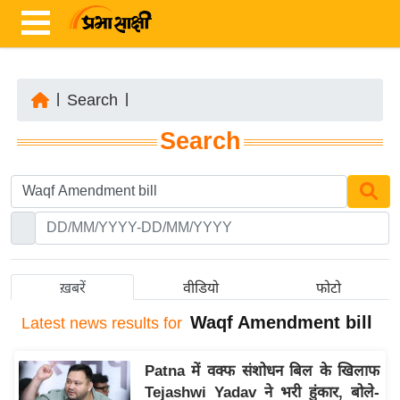
|
Search
|
ता
Search
ज़ा
ख
ब
र
रा
ष्ट्री
ख़बरें
वीडियो
फोटो
य
Waqf Amendment bill
Latest
news results for
अं
त
Patna में वक्फ संशोधन बिल के खिलाफ
र्रा
Tejashwi Yadav ने भरी हुंकार, बोले-
ष्ट्री