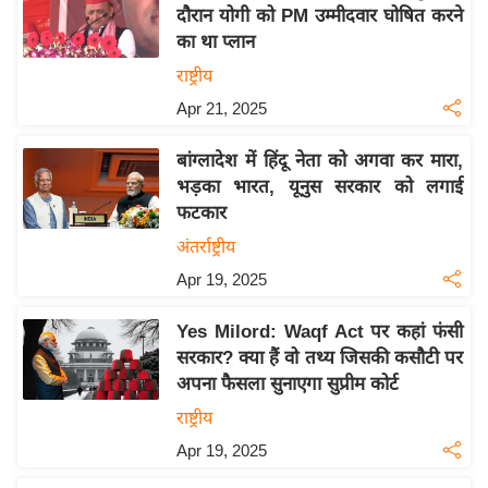
य
दौरान योगी को PM उम्मीदवार घोषित करने
ब
का था प्लान
ज
राष्ट्रीय
ट
Apr 21, 2025
खे
ल
बांग्लादेश में हिंदू नेता को अगवा कर मारा,
भड़का भारत, यूनुस सरकार को लगाई
क्रि
फटकार
के
अंतर्राष्ट्रीय
ट
Apr 19, 2025
I
P
Yes Milord: Waqf Act पर कहां फंसी
L
सरकार? क्या हैं वो तथ्य जिसकी कसौटी पर
2
अपना फैसला सुनाएगा सुप्रीम कोर्ट
0
राष्ट्रीय
2
Apr 19, 2025
6
क्रा