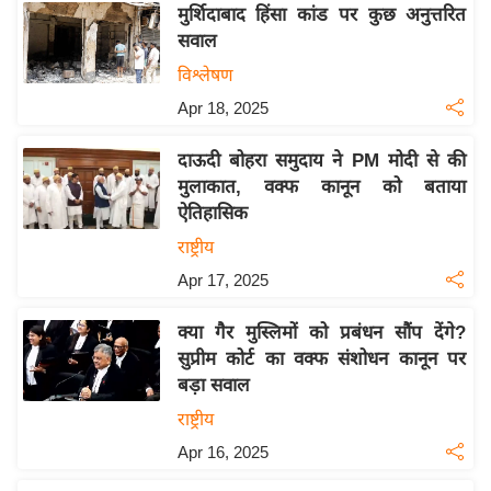
मुर्शिदाबाद हिंसा कांड पर कुछ अनुत्तरित
इ
सवाल
म
विश्लेषण
ई
Apr 18, 2025
-
पे
दाऊदी बोहरा समुदाय ने PM मोदी से की
प
मुलाकात, वक्फ कानून को बताया
र
ऐतिहासिक
मि
राष्ट्रीय
सा
Apr 17, 2025
ल
क्या गैर मुस्लिमों को प्रबंधन सौंप देंगे?
बे
सुप्रीम कोर्ट का वक्फ संशोधन कानून पर
मि
बड़ा सवाल
सा
राष्ट्रीय
ल
Apr 16, 2025
श