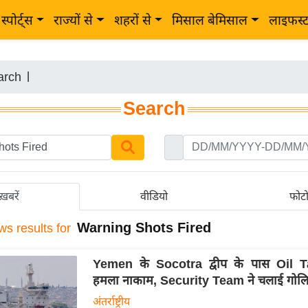
स्पोर्ट्स
राज्यों से
शहरों से
मिसाल बेमिसाल
लाइफस्
arch
|
Search
ख़बरें
वीडियो
फोट
Warning Shots Fired
ws results for
Yemen के Socotra द्वीप के पास Oil 
हमला नाकाम, Security Team ने चलाई गोलिय
अंतर्राष्ट्रीय