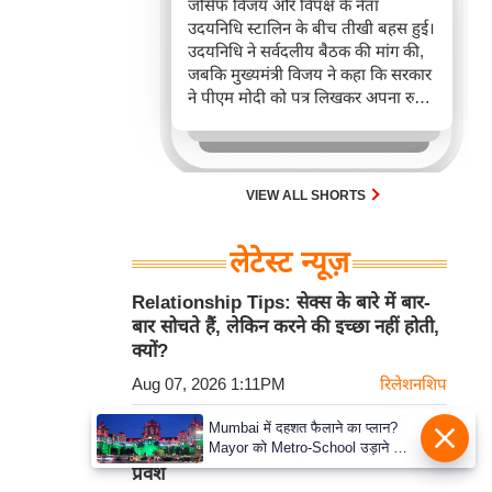
जोसेफ विजय और विपक्ष के नेता
उदयनिधि स्टालिन के बीच तीखी बहस हुई।
उदयनिधि ने सर्वदलीय बैठक की मांग की,
जबकि मुख्यमंत्री विजय ने कहा कि सरकार
ने पीएम मोदी को पत्र लिखकर अपना रुख
स्पष्ट कर दिया है और यह राजनीतिकरण
का प्रयास है।
VIEW ALL SHORTS
लेटेस्ट न्यूज़
Relationship Tips: सेक्स के बारे में बार-
बार सोचते हैं, लेकिन करने की इच्छा नहीं होती,
क्यों?
Aug 07, 2026 1:11PM
रिलेशनशिप
Ashfaq ने World Athletics U20 में
Mumbai में दहशत फैलाने का प्लान?
Mayor को Metro-School उड़ाने की
400m राष्ट्रीय रिकॉर्ड तोड़ा, सेमीफाइनल में
धमकी
प्रवेश