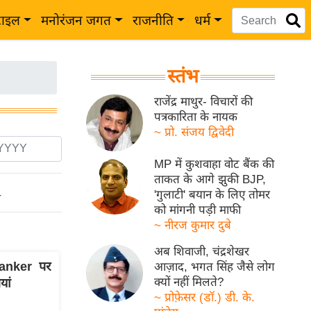
टाइल
मनोरंजन जगत
राजनीति
धर्म
स्तंभ
राजेंद्र माथुर- विचारों की
पत्रकारिता के नायक
~ प्रो. संजय द्विवेदी
MP में कुशवाहा वोट बैंक की
ताकत के आगे झुकी BJP,
'गुलाटी' बयान के लिए तोमर
ो
को मांगनी पड़ी माफी
~ नीरज कुमार दुबे
अब शिवाजी, चंद्रशेखर
Tanker पर
आज़ाद, भगत सिंह जैसे लोग
क्यों नहीं मिलते?
ां
~ प्रोफ़ेसर (डॉ.) डी. के.