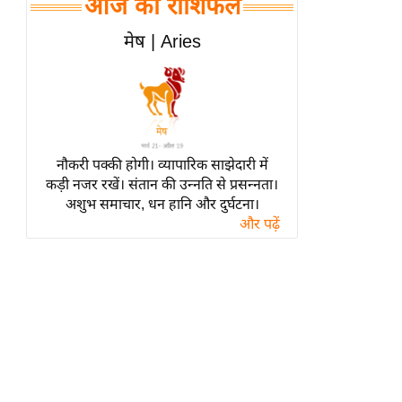
आज का राशिफल
हॉलीवुड
फिल्म समीक्षा
मेष | Aries
Breaking
News
लाइफस्टाइल
टेक्नॉलॉजी
नौकरी पक्की होगी। व्यापारिक साझेदारी में
ब्यूटी/फैशन
कड़ी नजर रखें। संतान की उन्नति से प्रसन्नता।
घरेलू नुस्खे
अशुभ समाचार, धन हानि और दुर्घटना।
और पढ़ें
पर्यटन स्थल
फिटनेस मंत्रा
रिलेशनशिप
राजनीति
विश्लेषण
समसामयिक
मातृभूमि