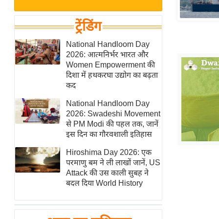
बजट
Hindi
खेल
News
ट्रेंडिंग
क्रिकेट
Hindi
National Handloom Day
IPL
2026: आत्मनिर्भर भारत और
Videos
2026
Women Empowerment की
क्राइम
दिशा में हथकरघा उद्योग का बढ़ता
कद
ई-पेपर
National Handloom Day
मिसाल बेमिसाल
2026: Swadeshi Movement
शख्सियत
से PM Modi की पहल तक, जानें
यंग इंडिया
इस दिन का गौरवशाली इतिहास
साहित्य जगत
Hiroshima Day 2026: एक
परमाणु बम ने ली लाखों जानें, US
ऑटो वर्ल्ड
Attack की उस काली सुबह ने
न्यूज ब्रीफ
बदल दिया World History
मनोरंजन जगत
बॉलीवुड