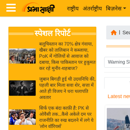
राष्ट्रीय
अंतर्राष्ट्रीय
बिज़नेस
Latest
ता
स्पेशल रिपोर्ट
News
|
Se
ज़ा
in
ख
बलूचिस्तान का 70% क्षेत्र गंवाया,
Hindi
खैबर को तालिबान ने कब्जाया,
ब
PoK में गोलियों से आवाज को
र
दबाया, किस पाकिस्तान पर हुकूमत
Hindi
कर रहे मुनीर-शहबाज?
राष्ट्रीय
News
अंतर्राष्ट्रीय
जुबान बिगड़ी हुई थी उदयनिधि की,
Live
पहली बार मिला सवा शेर, सत्ता में
बिज़नेस
आते ही विजय ने धरा थलापति
Latest
ne
उद्योग
अवतार
Breaking
जगत
News in
सिर्फ एक बंदा काफ़ी है: PK से
विशेषज्ञ
ओवैसी तक...कैसे अकेले दम पर
Hindi
राजनीति का रुख बदलने में लगे ये
राय
'लोन वॉरियर्स'