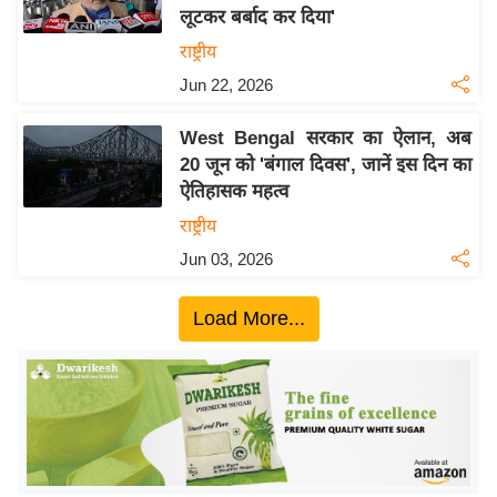
लूटकर बर्बाद कर दिया'
य
राष्ट्रीय
बि
Jun 22, 2026
ज़
ने
West Bengal सरकार का ऐलान, अब
स
20 जून को 'बंगाल दिवस', जानें इस दिन का
उ
ऐतिहासक महत्व
द्यो
राष्ट्रीय
ग
Jun 03, 2026
ज
ग
Load More...
त
वि
शे
ष
ज्ञ
रा