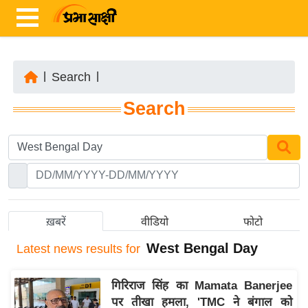
|
Search
|
ता
Search
ज़ा
ख
ब
र
रा
ष्ट्री
ख़बरें
वीडियो
फोटो
य
West Bengal Day
Latest
news results for
अं
त
गिरिराज सिंह का Mamata Banerjee
र्रा
पर तीखा हमला, 'TMC ने बंगाल को
ष्ट्री