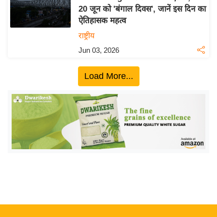
20 जून को 'बंगाल दिवस', जानें इस दिन का
य
ऐतिहासक महत्व
बि
राष्ट्रीय
ज़
Jun 03, 2026
ने
स
Load More...
उ
द्यो
ग
ज
ग
त
वि
शे
ष
ज्ञ
रा