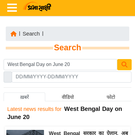
|
Search
|
ता
Search
ज़ा
ख
ब
र
रा
ष्ट्री
ख़बरें
वीडियो
फोटो
य
West Bengal Day on
Latest
news results for
अं
June 20
त
र्रा
West Bengal सरकार का ऐलान, अब
ष्ट्री