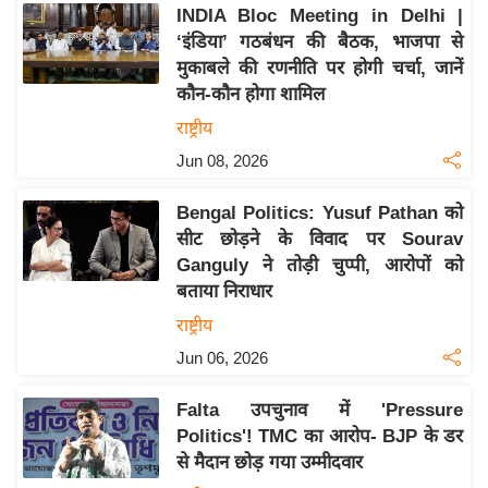
य
INDIA Bloc Meeting in Delhi |
ब
‘इंडिया’ गठबंधन की बैठक, भाजपा से
ज
मुकाबले की रणनीति पर होगी चर्चा, जानें
कौन-कौन होगा शामिल
ट
राष्ट्रीय
खे
ल
Jun 08, 2026
क्रि
Bengal Politics: Yusuf Pathan को
के
सीट छोड़ने के विवाद पर Sourav
ट
Ganguly ने तोड़ी चुप्पी, आरोपों को
I
बताया निराधार
P
राष्ट्रीय
L
Jun 06, 2026
2
0
Falta उपचुनाव में 'Pressure
2
Politics'! TMC का आरोप- BJP के डर
6
से मैदान छोड़ गया उम्मीदवार
क्रा