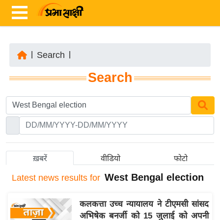
|
Search
|
ता
Search
ज़ा
ख
ब
र
रा
ष्ट्री
ख़बरें
वीडियो
फोटो
य
West Bengal election
Latest
news results for
अं
त
कलकत्ता उच्च न्यायालय ने टीएमसी सांसद
र्रा
अभिषेक बनर्जी को 15 जुलाई को अपनी
ष्ट्री