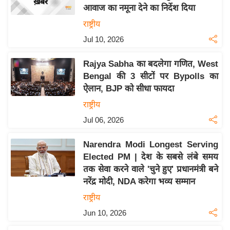
आवाज का नमूना देने का निर्देश दिया
य
राष्ट्रीय
बि
Jul 10, 2026
ज़
ने
Rajya Sabha का बदलेगा गणित, West
स
Bengal की 3 सीटों पर Bypolls का
उ
ऐलान, BJP को सीधा फायदा
द्यो
राष्ट्रीय
ग
Jul 06, 2026
ज
ग
Narendra Modi Longest Serving
त
Elected PM | देश के सबसे लंबे समय
वि
तक सेवा करने वाले 'चुने हुए' प्रधानमंत्री बने
शे
नरेंद्र मोदी, NDA करेगा भव्य सम्मान
ष
राष्ट्रीय
ज्ञ
Jun 10, 2026
रा