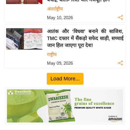
ख्सि
अंतर्राष्ट्रीय
य
त
May 10, 2026
यं
आतंक और ‘विधवा’ बनाने की साजिश,
ग
TMC दफ्तर में सैंकड़ो सफेद साड़ी, सच्चाई
इं
जान हिल जाएगा पूरा देश!
डि
राष्ट्रीय
या
May 09, 2026
सा
हि
Load More...
त्य
ज
ग
त
ऑ
टो
व