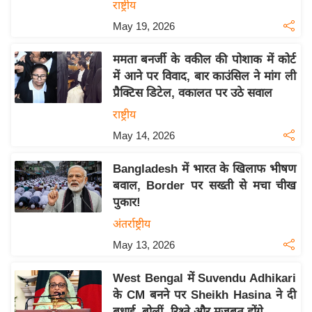
राष्ट्रीय
इ
May 19, 2026
म
ई
ममता बनर्जी के वकील की पोशाक में कोर्ट
-
में आने पर विवाद, बार काउंसिल ने मांग ली
पे
प्रैक्टिस डिटेल, वकालत पर उठे सवाल
प
राष्ट्रीय
र
May 14, 2026
मि
सा
Bangladesh में भारत के खिलाफ भीषण
बवाल, Border पर सख्ती से मचा चीख
ल
पुकार!
बे
अंतर्राष्ट्रीय
मि
May 13, 2026
सा
ल
West Bengal में Suvendu Adhikari
के CM बनने पर Sheikh Hasina ने दी
श
बधाई, बोलीं- रिश्ते और मजबूत होंगे