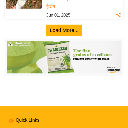
य
ट्रेंडिंग
बि
Jun 01, 2025
ज़
ने
Load More...
स
उ
द्यो
ग
ज
ग
त
वि
शे
ष
ज्ञ
Quick Links
रा