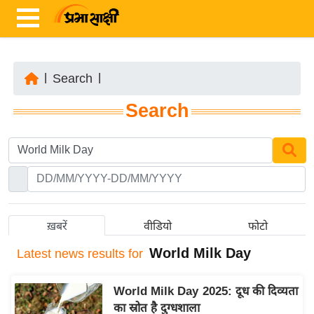
|
Search
|
ता
Search
ज़ा
ख
ब
र
रा
ष्ट्री
ख़बरें
वीडियो
फोटो
य
World Milk Day
Latest
news results for
अं
त
World Milk Day 2025: दूध की दिव्यता
र्रा
का स्रोत है दुग्धशाला
ष्ट्री