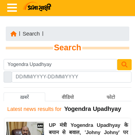
|
Search
|
ता
Search
ज़ा
ख
ब
र
रा
ष्ट्री
ख़बरें
वीडियो
फोटो
य
Yogendra Upadhyay
Latest
news results for
अं
त
UP मंत्री Yogendra Upadhyay के
र्रा
बयान से बवाल, 'Johny Johny' पर
ष्ट्री