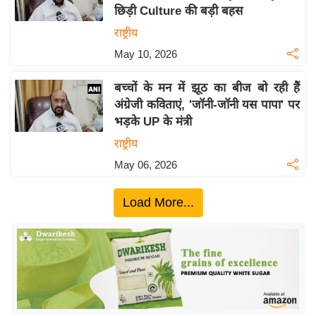
छिड़ी Culture की बड़ी बहस
य
राष्ट्रीय
बि
May 10, 2026
ज़
ने
बच्चों के मन में झूठ का बीज बो रही हैं
स
अंग्रेजी कविताएं, 'जॉनी-जॉनी यस पापा' पर
उ
भड़के UP के मंत्री
द्यो
राष्ट्रीय
ग
May 06, 2026
ज
ग
Load More...
त
वि
शे
ष
ज्ञ
रा