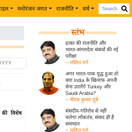
टाइल
मनोरंजन जगत
राजनीति
धर्म
स्तंभ
ढाका की राजनीति और
भारत-बांग्लादेश संबंधों की नई
परीक्षा
~ ललित गर्ग
अगर भारत-पाक युद्ध हुआ तो
क्या India के खिलाफ अपनी
ो
सेना उतारेंगे Turkey और
Saudi Arabia?
~ नीरज कुमार दुबे
संसदीय-गतिरोध से नहीं
 की विशेष
चलेगा लोकतंत्र, संवाद ही है
समाधान
~ ललित गर्ग