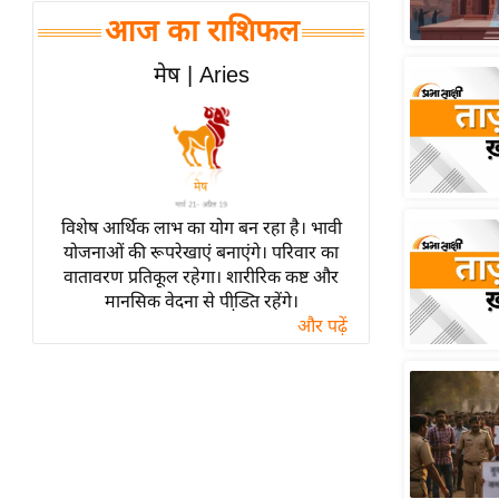
हॉलीवुड
आज का राशिफल
फिल्म समीक्षा
मेष | Aries
Breaking
News
लाइफस्टाइल
टेक्नॉलॉजी
ब्यूटी/फैशन
विशेष आर्थिक लाभ का योग बन रहा है। भावी
घरेलू नुस्खे
योजनाओं की रूपरेखाएं बनाएंगे। परिवार का
वातावरण प्रतिकूल रहेगा। शारीरिक कष्ट और
पर्यटन स्थल
मानसिक वेदना से पीडि़त रहेंगे।
फिटनेस मंत्रा
और पढ़ें
रिलेशनशिप
राजनीति
विश्लेषण
समसामयिक
मातृभूमि