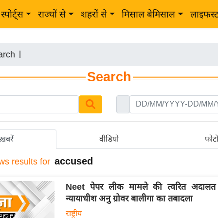
स्पोर्ट्स
राज्यों से
शहरों से
मिसाल बेमिसाल
लाइफस्
arch
|
Search
ख़बरें
वीडियो
फोट
accused
ws results for
Neet पेपर लीक मामले की त्वरित अदालत
न्यायाधीश अनु ग्रोवर बालीगा का तबादला
राष्ट्रीय