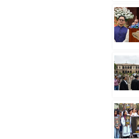
स्तंभ
एम.
आर.
आई.
चाय पर
समीक्षा
धर्म
ज्योतिष
प्रभु
महिमा/
धर्मस्थल
व्रत
त्योहार
राशिफल
विशेष