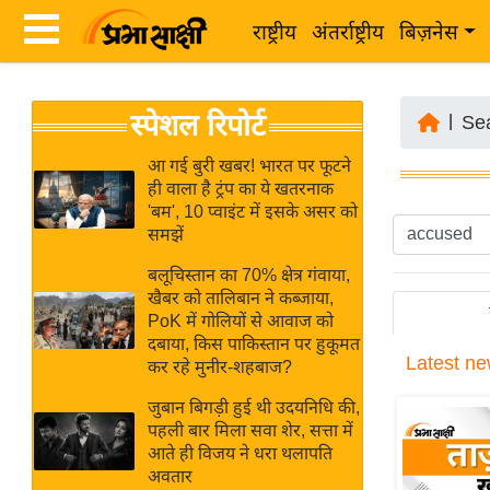
राष्ट्रीय
अंतर्राष्ट्रीय
बिज़नेस
Latest
ता
स्पेशल रिपोर्ट
News
|
Se
ज़ा
in
ख
आ गई बुरी खबर! भारत पर फूटने
Hindi
ही वाला है ट्रंप का ये खतरनाक
ब
'बम', 10 प्वाइंट में इसके असर को
र
समझें
Hindi
राष्ट्रीय
बलूचिस्तान का 70% क्षेत्र गंवाया,
News
अंतर्राष्ट्रीय
खैबर को तालिबान ने कब्जाया,
Live
PoK में गोलियों से आवाज को
बिज़नेस
दबाया, किस पाकिस्तान पर हुकूमत
Latest
ne
उद्योग
कर रहे मुनीर-शहबाज?
Breaking
जगत
News in
जुबान बिगड़ी हुई थी उदयनिधि की,
विशेषज्ञ
पहली बार मिला सवा शेर, सत्ता में
Hindi
आते ही विजय ने धरा थलापति
राय
अवतार