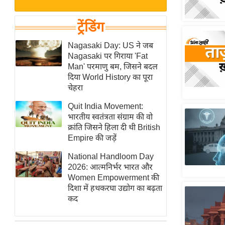
बजट
Hindi
खेल
News
ट्रेंडिंग
क्रिकेट
Hindi
Nagasaki Day: US ने जब
IPL
Nagasaki पर गिराया 'Fat
Videos
2026
Man' परमाणु बम, जिसने बदल
क्राइम
दिया World History का पूरा
चेहरा
ई-पेपर
Quit India Movement:
मिसाल बेमिसाल
भारतीय स्वतंत्रता संग्राम की वो
शख्सियत
क्रांति जिसने हिला दी थी British
यंग इंडिया
Empire की जड़ें
साहित्य जगत
National Handloom Day
2026: आत्मनिर्भर भारत और
ऑटो वर्ल्ड
Women Empowerment की
न्यूज ब्रीफ
दिशा में हथकरघा उद्योग का बढ़ता
कद
मनोरंजन जगत
बॉलीवुड