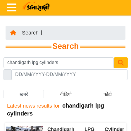
|
Search
|
ता
Search
ज़ा
ख
ब
र
रा
ष्ट्री
ख़बरें
वीडियो
फोटो
य
chandigarh lpg
Latest
news results for
अं
cylinders
त
र्रा
Chandigarh LPG Cylinder
ष्ट्री