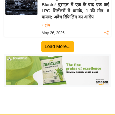
Blasts! बुराइल में एक के बाद एक कई
य
LPG सिलेंडरों में धमाके, 1 की मौत, 6
बि
घायल; अवैध रिफिलिंग का आरोप
ज़
राष्ट्रीय
ने
May 26, 2026
स
उ
Load More...
द्यो
ग
ज
ग
त
वि
शे
ष
ज्ञ
रा