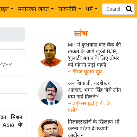
टाइल
मनोरंजन जगत
राजनीति
धर्म
स्तंभ
MP में कुशवाहा वोट बैंक की
ताकत के आगे झुकी BJP,
'गुलाटी' बयान के लिए तोमर
को मांगनी पड़ी माफी
~ नीरज कुमार दुबे
अब शिवाजी, चंद्रशेखर
ो
आज़ाद, भगत सिंह जैसे लोग
क्यों नहीं मिलते?
~ प्रोफ़ेसर (डॉ.) डी. के.
पांडेय
 का मिशन
मिलावटखोरों के खिलाफ भी
 Asia के
करना पड़ेगा देशव्यापी
आंदोलन