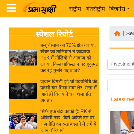
राष्ट्रीय
अंतर्राष्ट्रीय
बिज़नेस
Latest
ता
स्पेशल रिपोर्ट
News
|
Se
ज़ा
in
ख
बलूचिस्तान का 70% क्षेत्र गंवाया,
Hindi
खैबर को तालिबान ने कब्जाया,
ब
PoK में गोलियों से आवाज को
र
दबाया, किस पाकिस्तान पर हुकूमत
Hindi
कर रहे मुनीर-शहबाज?
राष्ट्रीय
News
अंतर्राष्ट्रीय
जुबान बिगड़ी हुई थी उदयनिधि की,
Live
पहली बार मिला सवा शेर, सत्ता में
बिज़नेस
आते ही विजय ने धरा थलापति
Latest
ne
उद्योग
अवतार
Breaking
जगत
News in
सिर्फ एक बंदा काफ़ी है: PK से
विशेषज्ञ
ओवैसी तक...कैसे अकेले दम पर
Hindi
राजनीति का रुख बदलने में लगे ये
राय
'लोन वॉरियर्स'