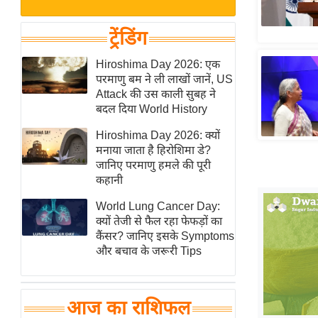
बजट
Hindi
खेल
News
ट्रेंडिंग
क्रिकेट
Hindi
Hiroshima Day 2026: एक
IPL
परमाणु बम ने ली लाखों जानें, US
Videos
2026
Attack की उस काली सुबह ने
क्राइम
बदल दिया World History
ई-पेपर
Hiroshima Day 2026: क्यों
मनाया जाता है हिरोशिमा डे?
मिसाल बेमिसाल
जानिए परमाणु हमले की पूरी
शख्सियत
कहानी
यंग इंडिया
World Lung Cancer Day:
साहित्य जगत
क्यों तेजी से फैल रहा फेफड़ों का
कैंसर? जानिए इसके Symptoms
ऑटो वर्ल्ड
और बचाव के जरूरी Tips
न्यूज ब्रीफ
मनोरंजन जगत
आज का राशिफल
बॉलीवुड