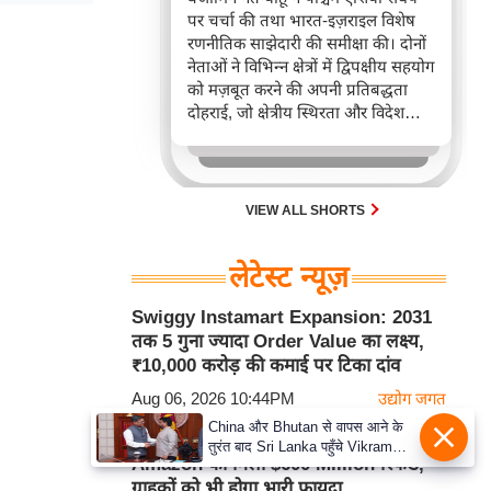
पर चर्चा की तथा भारत-इज़राइल विशेष
रणनीतिक साझेदारी की समीक्षा की। दोनों
नेताओं ने विभिन्न क्षेत्रों में द्विपक्षीय सहयोग
को मज़बूत करने की अपनी प्रतिबद्धता
दोहराई, जो क्षेत्रीय स्थिरता और विदेश
नीति में भारत के बढ़ते महत्व को रेखांकित
करता है।
VIEW ALL SHORTS
लेटेस्ट न्यूज़
Swiggy Instamart Expansion: 2031
तक 5 गुना ज्यादा Order Value का लक्ष्य,
₹10,000 करोड़ की कमाई पर टिका दांव
Aug 06, 2026 10:44PM
उद्योग जगत
China और Bhutan से वापस आने के
US Supreme Court के बड़े फैसले के बाद
तुरंत बाद Sri Lanka पहुँचे Vikram
Amazon को मिला $600 Million रिफंड,
Misri, भारत के जबरदस्त दाँव से दुनिया
ग्राहकों को भी होगा भारी फायदा
हुई हैरान