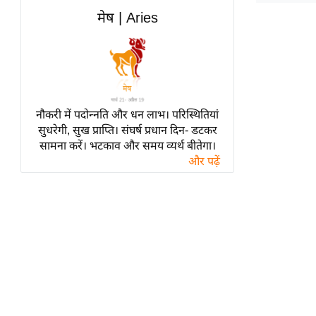
हॉलीवुड
मेष | Aries
फिल्म समीक्षा
Breaking
News
लाइफस्टाइल
नौकरी में पदोन्नति और धन लाभ। परिस्थितियां
टेक्नॉलॉजी
सुधरेगी, सुख प्राप्ति। संघर्ष प्रधान दिन- डटकर
ब्यूटी/फैशन
सामना करें। भटकाव और समय व्यर्थ बीतेगा।
घरेलू नुस्खे
और पढ़ें
पर्यटन स्थल
फिटनेस मंत्रा
रिलेशनशिप
राजनीति
विश्लेषण
समसामयिक
मातृभूमि