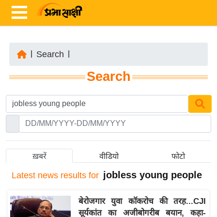
|
Search
|
ता
Search
ज़ा
ख
ब
र
रा
ष्ट्री
ख़बरें
वीडियो
फोटो
य
jobless young people
Latest
news results for
अं
त
बेरोजगार युवा कॉकरोच की तरह...CJI
र्रा
सूर्यकांत का अजीबोगरीब बयान, कहा-
ष्ट्री