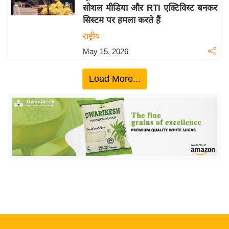
सोशल मीडिया और RTI एक्टिविस्ट बनकर
य
सिस्टम पर हमला करते हैं
बि
राष्ट्रीय
ज़
May 15, 2026
ने
स
Load More...
उ
द्यो
ग
ज
ग
त
वि
शे
ष
ज्ञ
रा