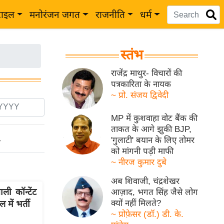
टाइल
मनोरंजन जगत
राजनीति
धर्म
स्तंभ
राजेंद्र माथुर- विचारों की
पत्रकारिता के नायक
~ प्रो. संजय द्विवेदी
MP में कुशवाहा वोट बैंक की
ताकत के आगे झुकी BJP,
'गुलाटी' बयान के लिए तोमर
ो
को मांगनी पड़ी माफी
~ नीरज कुमार दुबे
अब शिवाजी, चंद्रशेखर
ी कॉन्टेंट
आज़ाद, भगत सिंह जैसे लोग
क्यों नहीं मिलते?
में भर्ती
~ प्रोफ़ेसर (डॉ.) डी. के.