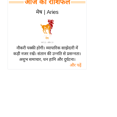
आज का राशिफल
हॉलीवुड
फिल्म समीक्षा
मेष | Aries
Breaking
News
लाइफस्टाइल
टेक्नॉलॉजी
नौकरी पक्की होगी। व्यापारिक साझेदारी में
ब्यूटी/फैशन
कड़ी नजर रखें। संतान की उन्नति से प्रसन्नता।
घरेलू नुस्खे
अशुभ समाचार, धन हानि और दुर्घटना।
और पढ़ें
पर्यटन स्थल
फिटनेस मंत्रा
रिलेशनशिप
राजनीति
विश्लेषण
समसामयिक
मातृभूमि