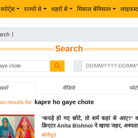
स्पोर्ट्स
राज्यों से
शहरों से
मिसाल बेमिसाल
लाइफस्
arch
|
Search
ख़बरें
वीडियो
फोट
kapre ho gaye chote
ws results for
‘कपड़े हो गए छोटे, तो शर्म कहां से आए?’ वाल
क्रिएटर Anita Bishnoi ने खाया जहर, अस्पताल 
बॉलीवुड