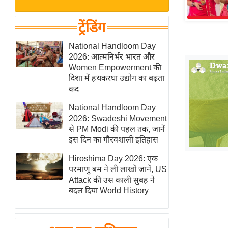
बजट
Hindi
खेल
News
ट्रेंडिंग
क्रिकेट
Hindi
National Handloom Day
IPL
2026: आत्मनिर्भर भारत और
Videos
2026
Women Empowerment की
क्राइम
दिशा में हथकरघा उद्योग का बढ़ता
कद
ई-पेपर
National Handloom Day
मिसाल बेमिसाल
2026: Swadeshi Movement
शख्सियत
से PM Modi की पहल तक, जानें
यंग इंडिया
इस दिन का गौरवशाली इतिहास
साहित्य जगत
Hiroshima Day 2026: एक
परमाणु बम ने ली लाखों जानें, US
ऑटो वर्ल्ड
Attack की उस काली सुबह ने
न्यूज ब्रीफ
बदल दिया World History
मनोरंजन जगत
बॉलीवुड