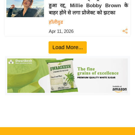
हुआ रद्द, Millie Bobby Brown के
य
बाहर होने से लगा प्रोजेक्ट को झटका
बि
हॉलीवुड
ज़
Apr 11, 2026
ने
स
Load More...
उ
द्यो
ग
ज
ग
त
वि
शे
ष
ज्ञ
रा