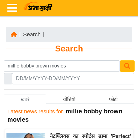
|
Search
|
ता
Search
ज़ा
ख
ब
र
रा
ष्ट्री
ख़बरें
वीडियो
फोटो
य
millie bobby brown
Latest
news results for
अं
movies
त
र्रा
नेटफ्लिक्स का स्पोर्ट्स ड्रामा 'Perfect'
ष्ट्री