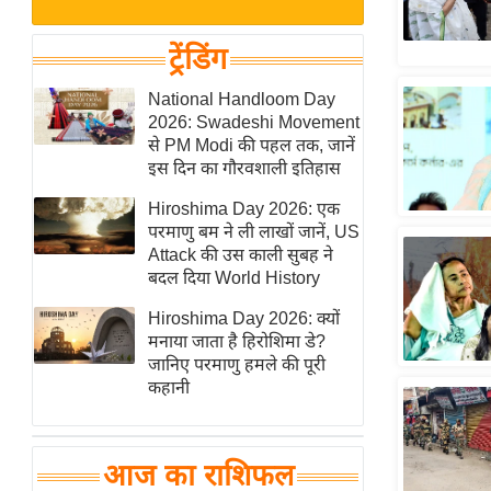
बजट
Hindi
खेल
News
ट्रेंडिंग
क्रिकेट
Hindi
National Handloom Day
IPL
2026: Swadeshi Movement
Videos
2026
से PM Modi की पहल तक, जानें
क्राइम
इस दिन का गौरवशाली इतिहास
ई-पेपर
Hiroshima Day 2026: एक
परमाणु बम ने ली लाखों जानें, US
मिसाल बेमिसाल
Attack की उस काली सुबह ने
शख्सियत
बदल दिया World History
यंग इंडिया
Hiroshima Day 2026: क्यों
साहित्य जगत
मनाया जाता है हिरोशिमा डे?
जानिए परमाणु हमले की पूरी
ऑटो वर्ल्ड
कहानी
न्यूज ब्रीफ
मनोरंजन जगत
आज का राशिफल
बॉलीवुड