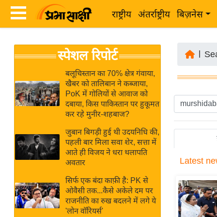
राष्ट्रीय
अंतर्राष्ट्रीय
बिज़नेस
Latest
ता
स्पेशल रिपोर्ट
News
|
Se
ज़ा
in
ख
बलूचिस्तान का 70% क्षेत्र गंवाया,
Hindi
खैबर को तालिबान ने कब्जाया,
ब
PoK में गोलियों से आवाज को
र
दबाया, किस पाकिस्तान पर हुकूमत
Hindi
कर रहे मुनीर-शहबाज?
राष्ट्रीय
News
अंतर्राष्ट्रीय
जुबान बिगड़ी हुई थी उदयनिधि की,
Live
पहली बार मिला सवा शेर, सत्ता में
बिज़नेस
आते ही विजय ने धरा थलापति
Latest
ne
उद्योग
अवतार
Breaking
जगत
News in
सिर्फ एक बंदा काफ़ी है: PK से
विशेषज्ञ
ओवैसी तक...कैसे अकेले दम पर
Hindi
राजनीति का रुख बदलने में लगे ये
राय
'लोन वॉरियर्स'