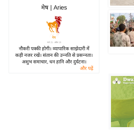
हॉलीवुड
मेष | Aries
फिल्म समीक्षा
Breaking
News
लाइफस्टाइल
नौकरी पक्की होगी। व्यापारिक साझेदारी में
टेक्नॉलॉजी
कड़ी नजर रखें। संतान की उन्नति से प्रसन्नता।
ब्यूटी/फैशन
अशुभ समाचार, धन हानि और दुर्घटना।
घरेलू नुस्खे
और पढ़ें
पर्यटन स्थल
फिटनेस मंत्रा
रिलेशनशिप
राजनीति
विश्लेषण
समसामयिक
मातृभूमि