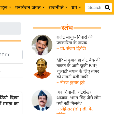
टाइल
मनोरंजन जगत
राजनीति
धर्म
स्तंभ
राजेंद्र माथुर- विचारों की
पत्रकारिता के नायक
~ प्रो. संजय द्विवेदी
MP में कुशवाहा वोट बैंक की
ताकत के आगे झुकी BJP,
'गुलाटी' बयान के लिए तोमर
ो
को मांगनी पड़ी माफी
~ नीरज कुमार दुबे
अब शिवाजी, चंद्रशेखर
ीडियो दिखा
आज़ाद, भगत सिंह जैसे लोग
क्यों नहीं मिलते?
ें ममता का
~ प्रोफ़ेसर (डॉ.) डी. के.