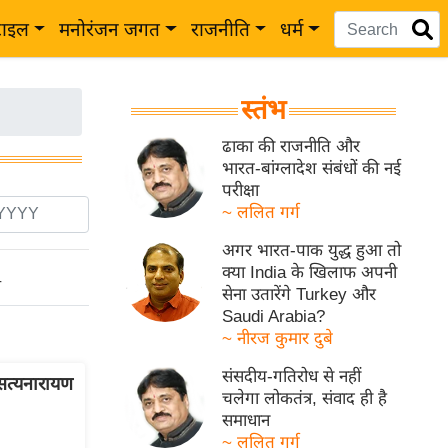
टाइल
मनोरंजन जगत
राजनीति
धर्म
स्तंभ
ढाका की राजनीति और
भारत-बांग्लादेश संबंधों की नई
परीक्षा
~ ललित गर्ग
अगर भारत-पाक युद्ध हुआ तो
क्या India के खिलाफ अपनी
ो
सेना उतारेंगे Turkey और
Saudi Arabia?
~ नीरज कुमार दुबे
संसदीय-गतिरोध से नहीं
सत्यनारायण
चलेगा लोकतंत्र, संवाद ही है
समाधान
~ ललित गर्ग