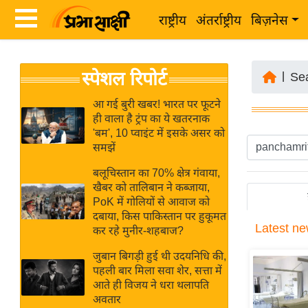
राष्ट्रीय
अंतर्राष्ट्रीय
बिज़नेस
Latest
ता
स्पेशल रिपोर्ट
News
|
Se
ज़ा
in
ख
आ गई बुरी खबर! भारत पर फूटने
Hindi
ही वाला है ट्रंप का ये खतरनाक
ब
'बम', 10 प्वाइंट में इसके असर को
र
समझें
Hindi
राष्ट्रीय
बलूचिस्तान का 70% क्षेत्र गंवाया,
News
अंतर्राष्ट्रीय
खैबर को तालिबान ने कब्जाया,
Live
PoK में गोलियों से आवाज को
बिज़नेस
दबाया, किस पाकिस्तान पर हुकूमत
Latest
ne
उद्योग
कर रहे मुनीर-शहबाज?
Breaking
जगत
News in
जुबान बिगड़ी हुई थी उदयनिधि की,
विशेषज्ञ
पहली बार मिला सवा शेर, सत्ता में
Hindi
आते ही विजय ने धरा थलापति
राय
अवतार