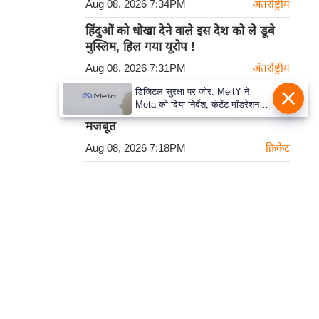
Aug 08, 2026 7:34PM
अंतर्राष्ट्रीय
हिंदुओं को धोखा देने वाले इस देश को ले डूबे
मुस्लिम, हिल गया यूरोप !
Aug 08, 2026 7:31PM
अंतर्राष्ट्रीय
डिजिटल सुरक्षा पर जोर: MeitY ने
Devdutt Padikkal का Sri Lanka में
Meta को दिया निर्देश, कंटेंट मॉडरेशन
शतक, Team India के लिए No. 3 का दावा
मजबूत करे
मजबूत
Aug 08, 2026 7:18PM
क्रिकेट
कार्टून
हमसे सम्पर्क करें
प्रथम तल, 12-अजीत सिंह हाउस,
डीडीए कॉम्पलेक्स, युसूफ सराय,
नई दिल्ली-110049