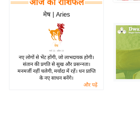
आज का राशिफल
हॉलीवुड
फिल्म समीक्षा
मेष | Aries
Breaking
News
लाइफस्टाइल
टेक्नॉलॉजी
नए लोगों से भेंट होंगी, जो लाभदायक होगी।
ब्यूटी/फैशन
संतान की प्रगति से सुख और प्रसन्नता।
घरेलू नुस्खे
मनमर्जी नहीं चलेगी, मर्यादा में रहें। धन प्राप्ति
के नए साधन बनेंगे।
पर्यटन स्थल
और पढ़ें
फिटनेस मंत्रा
रिलेशनशिप
राजनीति
विश्लेषण
समसामयिक
मातृभूमि