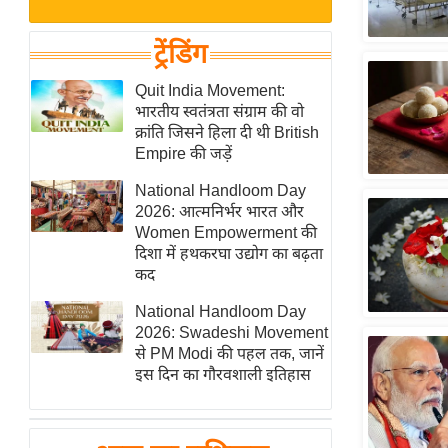
बजट
Hindi
खेल
News
ट्रेंडिंग
क्रिकेट
Hindi
Quit India Movement:
IPL
भारतीय स्वतंत्रता संग्राम की वो
Videos
2026
क्रांति जिसने हिला दी थी British
क्राइम
Empire की जड़ें
ई-पेपर
National Handloom Day
2026: आत्मनिर्भर भारत और
मिसाल बेमिसाल
Women Empowerment की
शख्सियत
दिशा में हथकरघा उद्योग का बढ़ता
यंग इंडिया
कद
साहित्य जगत
National Handloom Day
2026: Swadeshi Movement
ऑटो वर्ल्ड
से PM Modi की पहल तक, जानें
न्यूज ब्रीफ
इस दिन का गौरवशाली इतिहास
मनोरंजन जगत
बॉलीवुड