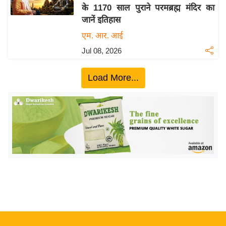
के 1170 साल पुराने परमब्रह्म मंदिर का
य
जानें इतिहास
बि
एम. आर. आई
ज़
Jul 08, 2026
ने
स
Load More...
उ
द्यो
ग
ज
ग
त
वि
शे
ष
ज्ञ
रा