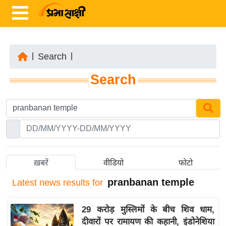
|
Search
|
ता
Search
ज़ा
ख
ब
र
रा
ष्ट्री
ख़बरें
वीडियो
फोटो
य
pranbanan temple
Latest
news results for
अं
त
29 करोड़ मुस्लिमों के बीच शिव धाम,
र्रा
दीवारों पर रामायण की कहानी, इंडोनेशिया
ष्ट्री