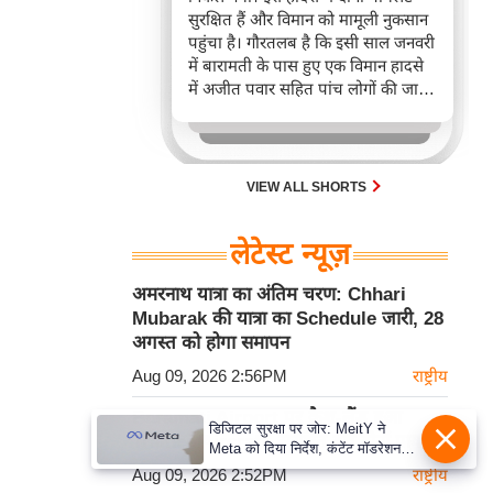
सुरक्षित हैं और विमान को मामूली नुकसान
पहुंचा है। गौरतलब है कि इसी साल जनवरी
में बारामती के पास हुए एक विमान हादसे
में अजीत पवार सहित पांच लोगों की जान
चली गई थी।
VIEW ALL SHORTS
लेटेस्ट न्यूज़
अमरनाथ यात्रा का अंतिम चरण: Chhari
Mubarak की यात्रा का Schedule जारी, 28
अगस्त को होगा समापन
Aug 09, 2026 2:56PM
राष्ट्रीय
Baramati Airport पर क्रैश-लैंड हुआ
डिजिटल सुरक्षा पर जोर: MeitY ने
Trainee Aircraft, सुरक्षित बचे दोनों पायलट
Meta को दिया निर्देश, कंटेंट मॉडरेशन
मजबूत करे
Aug 09, 2026 2:52PM
राष्ट्रीय