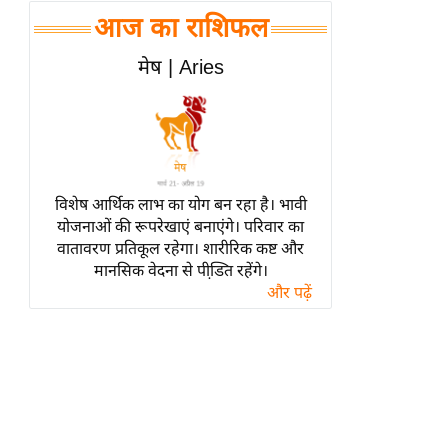
हॉलीवुड
आज का राशिफल
फिल्म समीक्षा
मेष | Aries
Breaking
News
लाइफस्टाइल
टेक्नॉलॉजी
ब्यूटी/फैशन
विशेष आर्थिक लाभ का योग बन रहा है। भावी
घरेलू नुस्खे
योजनाओं की रूपरेखाएं बनाएंगे। परिवार का
वातावरण प्रतिकूल रहेगा। शारीरिक कष्ट और
पर्यटन स्थल
मानसिक वेदना से पीडि़त रहेंगे।
फिटनेस मंत्रा
और पढ़ें
रिलेशनशिप
राजनीति
विश्लेषण
समसामयिक
मातृभूमि