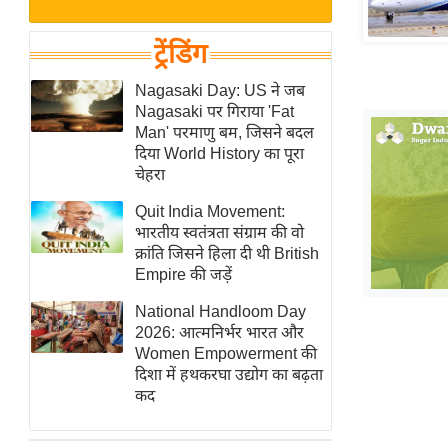
बजट
Hindi
खेल
News
ट्रेंडिंग
क्रिकेट
Hindi
Nagasaki Day: US ने जब
IPL
Nagasaki पर गिराया 'Fat
Videos
2026
Man' परमाणु बम, जिसने बदल
क्राइम
दिया World History का पूरा
चेहरा
ई-पेपर
Quit India Movement:
मिसाल बेमिसाल
भारतीय स्वतंत्रता संग्राम की वो
शख्सियत
क्रांति जिसने हिला दी थी British
यंग इंडिया
Empire की जड़ें
साहित्य जगत
National Handloom Day
2026: आत्मनिर्भर भारत और
ऑटो वर्ल्ड
Women Empowerment की
न्यूज ब्रीफ
दिशा में हथकरघा उद्योग का बढ़ता
कद
मनोरंजन जगत
बॉलीवुड