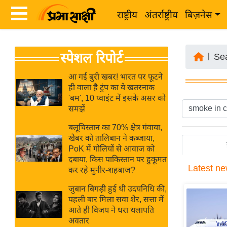
राष्ट्रीय
अंतर्राष्ट्रीय
बिज़नेस
Latest
ता
स्पेशल रिपोर्ट
News
|
Se
ज़ा
in
ख
आ गई बुरी खबर! भारत पर फूटने
Hindi
ही वाला है ट्रंप का ये खतरनाक
ब
'बम', 10 प्वाइंट में इसके असर को
र
समझें
Hindi
राष्ट्रीय
बलूचिस्तान का 70% क्षेत्र गंवाया,
News
अंतर्राष्ट्रीय
खैबर को तालिबान ने कब्जाया,
Live
PoK में गोलियों से आवाज को
बिज़नेस
दबाया, किस पाकिस्तान पर हुकूमत
Latest
ne
उद्योग
कर रहे मुनीर-शहबाज?
Breaking
जगत
News in
जुबान बिगड़ी हुई थी उदयनिधि की,
विशेषज्ञ
पहली बार मिला सवा शेर, सत्ता में
Hindi
आते ही विजय ने धरा थलापति
राय
अवतार