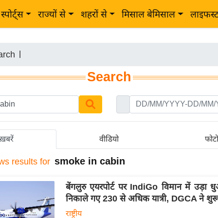
स्पोर्ट्स
राज्यों से
शहरों से
मिसाल बेमिसाल
लाइफस्
arch
|
Search
ख़बरें
वीडियो
फोट
smoke in cabin
ws results for
बेंगलुरु एयरपोर्ट पर IndiGo विमान में उड़ा धुआ
निकाले गए 230 से अधिक यात्री, DGCA ने शुर
राष्ट्रीय