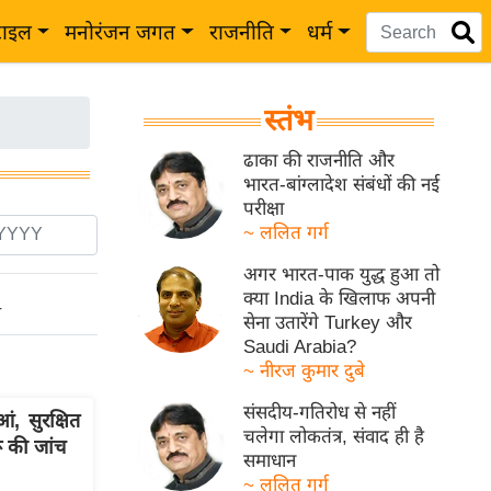
टाइल
मनोरंजन जगत
राजनीति
धर्म
स्तंभ
ढाका की राजनीति और
भारत-बांग्लादेश संबंधों की नई
परीक्षा
~ ललित गर्ग
अगर भारत-पाक युद्ध हुआ तो
क्या India के खिलाफ अपनी
ो
सेना उतारेंगे Turkey और
Saudi Arabia?
~ नीरज कुमार दुबे
संसदीय-गतिरोध से नहीं
ं, सुरक्षित
चलेगा लोकतंत्र, संवाद ही है
ू की जांच
समाधान
~ ललित गर्ग