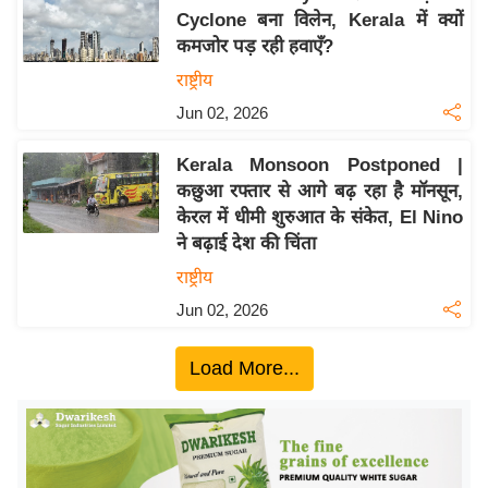
Cyclone बना विलेन, Kerala में क्यों
य
कमजोर पड़ रही हवाएँ?
बि
राष्ट्रीय
ज़
Jun 02, 2026
ने
स
Kerala Monsoon Postponed |
उ
कछुआ रफ्तार से आगे बढ़ रहा है मॉनसून,
द्यो
केरल में धीमी शुरुआत के संकेत, El Nino
ग
ने बढ़ाई देश की चिंता
ज
राष्ट्रीय
ग
Jun 02, 2026
त
वि
Load More...
शे
ष
ज्ञ
रा