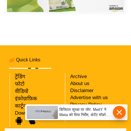
य
ब
ज
ट
खे
ल
क्रि
के
Quick Links
ट
I
ट्रेंडिंग
Archive
P
About us
फोटो
Disclaimer
L
वीडियो
Advertise with us
इंफ़ोग्राफ़िक
2
Privacy Policy
कार्टून
0
डिजिटल सुरक्षा पर जोर: MeitY ने
RSS
Download App
2
Meta को दिया निर्देश, कंटेंट मॉडरेशन
Our Team
मजबूत करे
6
क्रा