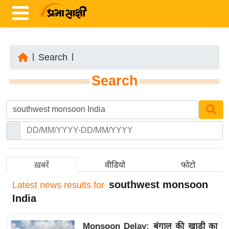
|
Search
|
ता
Search
ज़ा
ख
ब
र
रा
ष्ट्री
ख़बरें
वीडियो
फोटो
य
southwest monsoon
Latest
news results for
अं
India
त
र्रा
Monsoon Delay: बंगाल की खाड़ी का
ष्ट्री