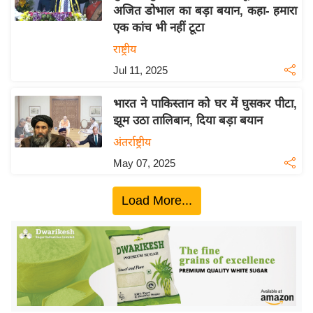
अजित डोभाल का बड़ा बयान, कहा- हमारा
य
एक कांच भी नहीं टूटा
बि
राष्ट्रीय
ज़
Jul 11, 2025
ने
स
भारत ने पाकिस्तान को घर में घुसकर पीटा,
उ
झूम उठा तालिबान, दिया बड़ा बयान
द्यो
अंतर्राष्ट्रीय
ग
May 07, 2025
ज
ग
Load More...
त
वि
शे
ष
ज्ञ
रा