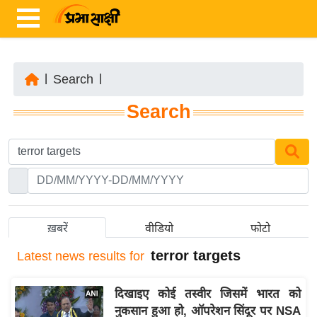
|
Search
|
ता
Search
ज़ा
ख
ब
र
रा
ष्ट्री
ख़बरें
वीडियो
फोटो
य
terror targets
Latest
news results for
अं
त
दिखाइए कोई तस्वीर जिसमें भारत को
र्रा
नुकसान हुआ हो, ऑपरेशन सिंदूर पर NSA
ष्ट्री