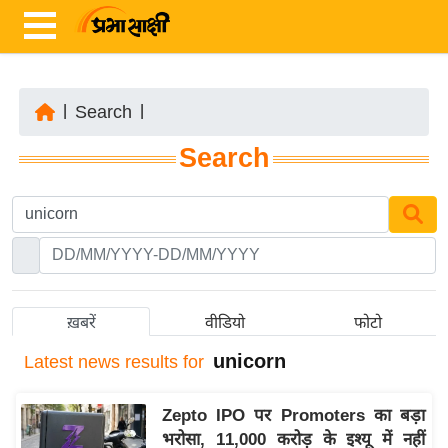
|
Search
|
ता
Search
ज़ा
ख
ब
र
रा
ष्ट्री
ख़बरें
वीडियो
फोटो
य
unicorn
Latest
news results for
अं
त
Zepto IPO पर Promoters का बड़ा
र्रा
भरोसा, 11,000 करोड़ के इश्यू में नहीं
ष्ट्री