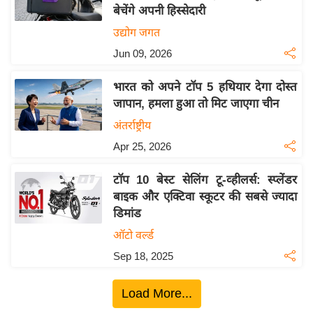
बेचेंगे अपनी हिस्सेदारी
य
उद्योग जगत
बि
Jun 09, 2026
ज़
ने
भारत को अपने टॉप 5 हथियार देगा दोस्त
स
जापान, हमला हुआ तो मिट जाएगा चीन
उ
अंतर्राष्ट्रीय
द्यो
Apr 25, 2026
ग
ज
टॉप 10 बेस्ट सेलिंग टू-व्हीलर्स: स्प्लेंडर
ग
बाइक और एक्टिवा स्कूटर की सबसे ज्यादा
त
डिमांड
वि
ऑटो वर्ल्ड
शे
Sep 18, 2025
ष
ज्ञ
Load More...
रा