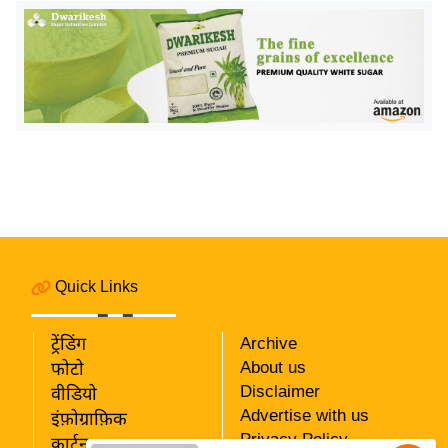
य
ब
ज
ट
खे
ल
क्रि
के
ट
I
P
Quick Links
L
2
ट्रेंडिंग
Archive
0
About us
फोटो
2
Disclaimer
वीडियो
6
Advertise with us
इंफ़ोग्राफ़िक
Privacy Policy
कार्टून
क्रा